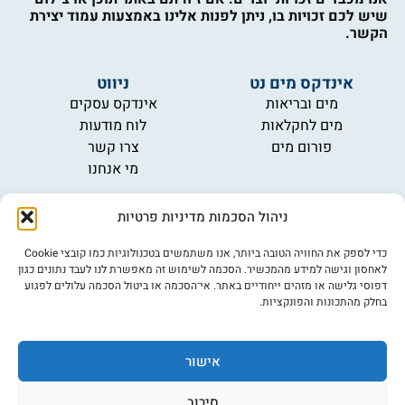
שיש לכם זכויות בו, ניתן לפנות אלינו באמצעות עמוד יצירת
הקשר.
אינדקס מים נט
ניווט
מים ובריאות
אינדקס עסקים
מים לחקלאות
לוח מודעות
פורום מים
צרו קשר
מי אנחנו
מידע
ניהול הסכמות מדיניות פרטיות
תקנון
הרשמה לניוזלטר
כדי לספק את החוויה הטובה ביותר, אנו משתמשים בטכנולוגיות כמו קובצי Cookie
פרסמו אצלנו
לאחסון וגישה למידע מהמכשיר. הסכמה לשימוש זה מאפשרת לנו לעבד נתונים כגון
דפוסי גלישה או מזהים ייחודיים באתר. אי־הסכמה או ביטול הסכמה עלולים לפגוע
הצהרת נגישות
בחלק מהתכונות והפונקציות.
מדיניות פרטיות
אישור
©כל הזכויות שמורות למים נט (נוסד בשנת 2007)
אתר: דיביין
סירוב