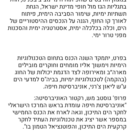
בתגליות הגז מול חופי מדינת ישראל, הנחת
תשתיות ימיות, שימור הסביבה הימית, פיתוח
לאורך קו החוף, הגנה על הנכסים ההיסטוריים של
הים, וכלה בכלכלה ימית, אסטרטגיה ימית והסכנות
מפני טרור ימי.
בפרט, יתמקד השנה הכנס בתחום הטכנולוגיות
הימיות וימשוך אליו מומחים וחוקרים מובילים
מארה״ב ומאירופה לצד הדגמת יכולות של החוג
(בהקמה) לטכנולוגיות ימיות, בביה"ס למדעי הים
ע"ש ליאון צ'רני, אוניברסיטת חיפה.
פרופ' גוסטב מש, רקטור האוניברסיטה:
"אוניברסיטת חיפה עומדת בראש המרכז הישראלי
לחקר הים התיכון, וגאה לארח את הכנס החמישי
במספר אשר יציג את טכנולוגיות העתיד לחקר
קרקעית הים התיכון, והפוטנציאל הטמון בו".