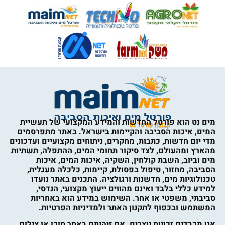
מים נט הוא פורטל החדשות והמידע המקצועי של תעשיית
המים, איכות הסביבה והקיימות בישראל. באתר מתפרסמים
מדי יום חדשות, כתבות, מחקרים, ניתוחים מקצועיים ועדכונים
מהארץ ומהעולם, לצד סיקור תחומי המים, ההתפלה, תשתיות
מים וביוב, השבת קולחין, השקיה, איכות המים, איכות
הסביבה, מחזור, טיפול בפסולת, קיימות, כלכלה מעגלית,
טכנולוגיות מים, חדשנות ורגולציה. התכנים באתר נועדו
למידע כללי בלבד ואינם מהווים ייעוץ מקצועי, הנדסי,
סביבתי, משפטי או אחר. השימוש במידע הוא באחריות
המשתמש ובכפוף לתקנון האתר ולמדיניות הפרטיות.
אנו מכבדים זכויות יוצרים. אם זיהיתם באתר תוכן או צילום