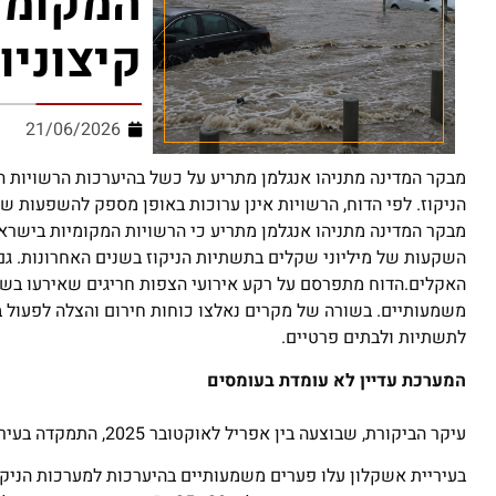
המקומי
קיצוניו
21/06/2026
מבקר המדינה מתניהו אנגלמן מתריע על כשל בהיערכות הרשויות ה
הניקוז. לפי הדוח, הרשויות אינן ערוכות באופן מספק להשפעות שי
מבקר המדינה מתניהו אנגלמן מתריע כי הרשויות המקומיות בישראל
השקעות של מיליוני שקלים בתשתיות הניקוז בשנים האחרונות. גם
האקלים.הדוח מתפרסם על רקע אירועי הצפות חריגים שאירעו בשני
משמעותיים. בשורה של מקרים נאלצו כוחות חירום והצלה לפעול בתנא
לתשתיות ולבתים פרטיים.
המערכת עדיין לא עומדת בעומסים
עיקר הביקורת, שבוצעה בין אפריל לאוקטובר 2025, התמקדה בעיריות אשקלון ונהריה ובמועצה המקומית ג’סר א־זרקא.