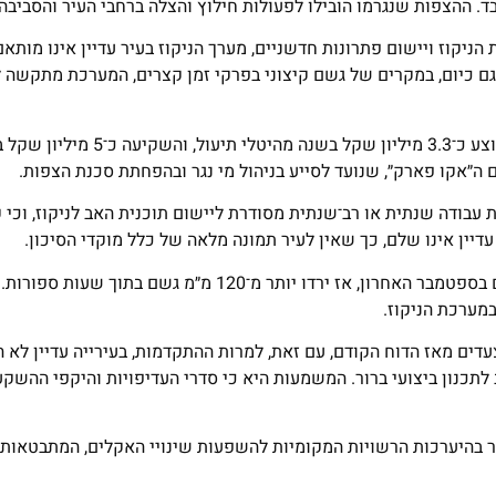
יקוז ויישום פתרונות חדשניים, מערך הניקוז בעיר עדיין אינו מותא
גם כיום, במקרים של גשם קיצוני בפרקי זמן קצרים, המערכת מתקשה 
מהדוח עולה כי בין השנים 2022–2024 גבתה עיריית אשקלון בממוצע כ־3.3
ם ה״אקו פארק״, שנועד לסייע בניהול מי נגר ובהפחתת סכנת הצפות.
 עבודה שנתית או רב־שנתית מסודרת ליישום תוכנית האב לניקוז, וכי ק
עדיין אינו שלם, כך שאין לעיר תמונה מלאה של כלל מוקדי הסיכון.
גם בעיר נהריה נרשמו בשנים האחרונות אירועי הצפות חריגים, בהם בספטמבר האחרון, אז ירדו יותר מ־120 מ״מ
במערכת הניקוז.
דים מאז הדוח הקודם, עם זאת, למרות ההתקדמות, בעירייה עדיין לא ה
תכנון ביצועי ברור. המשמעות היא כי סדרי העדיפויות והיקפי ההשק
 בהיערכות הרשויות המקומיות להשפעות שינויי האקלים, המתבטאות 