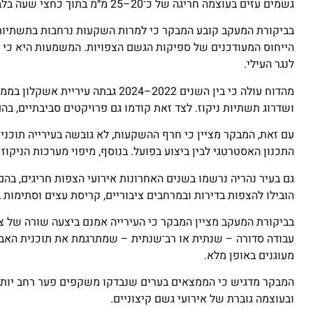
גשמים עזים בעוצמה חריגה של כ־20–25 מ״מ בתוך כחצי שעה בלבד. ההצפות שנגרמו הובילו לפעולות חילוץ והצלה ברחבי העיר והסביבה.
בביקורת המעקב קובע המבקר כי למרות השקעות נרחבות בתשתיות הנ
הייחוס המעודכנים של ספיקות הגשם הצפויות. המשמעות היא כי 
לנגר העילי.
ושדרוג תשתיות ניקוז. לצד זאת קודמו גם פרויקטים סביבתיים, בה
עם זאת, המבקר מציין כי חרף ההשקעות, לא גובשה בעירייה תוכנית
התכנון האסטרטגי לבין ביצוע בפועל. בנוסף, מיפוי מערכות הניקוז 
הובילו להצפות בדירות ובמרחבים ציבוריים, קריסת עצים וסתימות 
בביקורת המעקב מציין המבקר כי העירייה אמנם ביצעה שורה של צע
עבודה סדורה – שנתית או רב־שנתית – שמתרגמת את תוכנית האב ל
מעוגנים באופן מלא.
המבקר מדגיש כי הממצאים בערים שנבדקו משקפים פער רחב יותר
ובעוצמה גוברת של אירועי גשם קיצוניים.