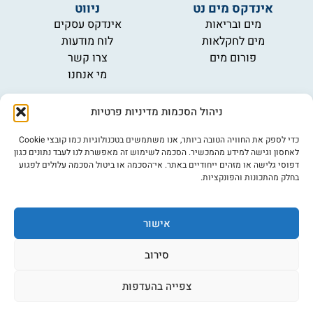
אינדקס מים נט
ניווט
מים ובריאות
אינדקס עסקים
מים לחקלאות
לוח מודעות
פורום מים
צרו קשר
מי אנחנו
מידע
ניהול הסכמות מדיניות פרטיות
תקנון
הרשמה לניוזלטר
כדי לספק את החוויה הטובה ביותר, אנו משתמשים בטכנולוגיות כמו קובצי Cookie
פרסמו אצלנו
לאחסון וגישה למידע מהמכשיר. הסכמה לשימוש זה מאפשרת לנו לעבד נתונים כגון
דפוסי גלישה או מזהים ייחודיים באתר. אי־הסכמה או ביטול הסכמה עלולים לפגוע
הצהרת נגישות
בחלק מהתכונות והפונקציות.
מדיניות פרטיות
אישור
©כל הזכויות שמורות למים נט (נוסד בשנת 2007)
אתר: דיביין
סירוב
צפייה בהעדפות