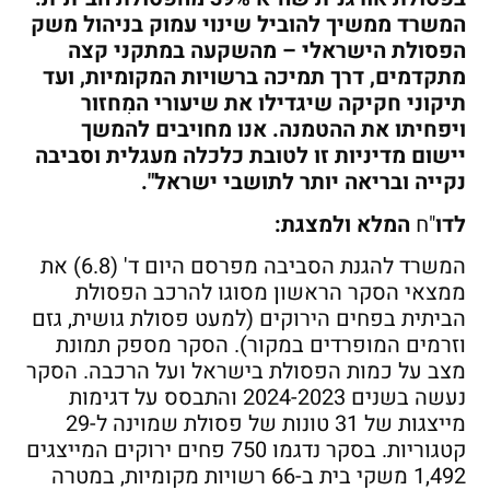
המשרד ממשיך להוביל שינוי עמוק בניהול משק
הפסולת הישראלי – מהשקעה במתקני קצה
מתקדמים, דרך תמיכה ברשויות המקומיות, ועד
תיקוני חקיקה שיגדילו את שיעורי המִחזור
ויפחיתו את ההטמנה. אנו מחויבים להמשך
יישום מדיניות זו לטובת כלכלה מעגלית וסביבה
נקייה ובריאה יותר לתושבי ישראל".
לדו
"ח
המלא ולמצגת:
המשרד להגנת הסביבה מפרסם היום ד' (6.8) את
ממצאי הסקר הראשון מסוגו להרכב הפסולת
הביתית בפחים הירוקים (למעט פסולת גושית, גזם
וזרמים המופרדים במקור). הסקר מספק תמונת
מצב על כמות הפסולת בישראל ועל הרכבה. הסקר
נעשה בשנים 2024-2023 והתבסס על דגימות
מייצגות של 31 טונות של פסולת שמוינה ל-29
קטגוריות. בסקר נדגמו 750 פחים ירוקים המייצגים
1,492 משקי בית ב-66 רשויות מקומיות, במטרה