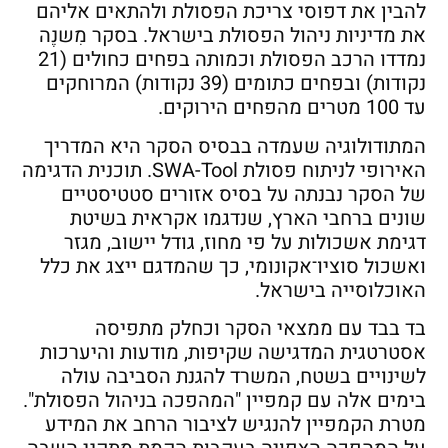
להבין את דפוסי צריכת הפסולת ולהתאים אליהם
את מדיניות ניהול הפסולת בישראל. בסקר מִשנֶה
נמדדו הרכב הפסולת וכמותה בפחים כחולים (21
נקודות) ובפחים כתומים (39 נקודות) המרוחקים
עד 100 מטרים מהפחים הירוקים.
המתודולוגיה שעמדה בבסיס הסקר היא המדריך
האירופי לניתוח פסולת SWA-Tool. תוכנית הדגימה
של הסקר נבנתה על בסיס אזורים סטטיסטיים
שונים ברחבי הארץ, שנדגמו אקראית בשיטת
דגימת אשכולות על פי מחוז, גודל יישוב, מגזר
ואשכול סוציו־אקונומי, כך שהמדגם ייצג את כלל
האוכלוסייה בישראל.
בד בבד עם ממצאי הסקר וכחלק מתפיסה
אסטרטגית המדגישה שקיפות, מודעות והיערכות
לשינויים בשטח, המשרד להגנת הסביבה עולה
בימים אלה עם קמפיין "המהפכה בניהול הפסולת".
מטרת הקמפיין להנגיש לציבור הרחב את המידע