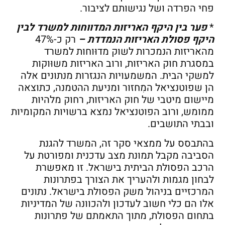
פחי הפרדה ושל נגישותם לציבור.
*
פער בין היקף האריזות המדווחות למשרד לבין
היקף פסולת האריזות הנמדדת –
רק כ-47%
מהאריזות הנמכרות לשוק מדוּוחות למשרד
במסגרת חוק האריזות, ורוב האריזות משוּוקות
למשקי הבית. המשמעויות הנגזרות מנתונים אלה
הן שפוטנציאל המִחזור ומניעת ההטמנה, כתוצאה
מיישום מיטבי של חוק האריזות, רחוק מלהיות
ממומש, ורוב הפוטנציאל נמצא ברשויות המקומיות
ובבתי התושבים.
בהתבסס על ממצאי סקר זה, המשרד להגנת
הסביבה מקבל תמונת מצב עדכנית ומפורטת על
הרכב הפסולת הביתית בישראל. זו מאפשרת
לבחון מגמות ולהעריך את הצורך בפתרונות
המרכזיים בניהול משק הפסולת בישראל. נתונים
אלו הם כלי חשוב לעדכון ולהכוונה של המדיניות
בתחום הפסולת, מתוך התאמתם של פתרונות