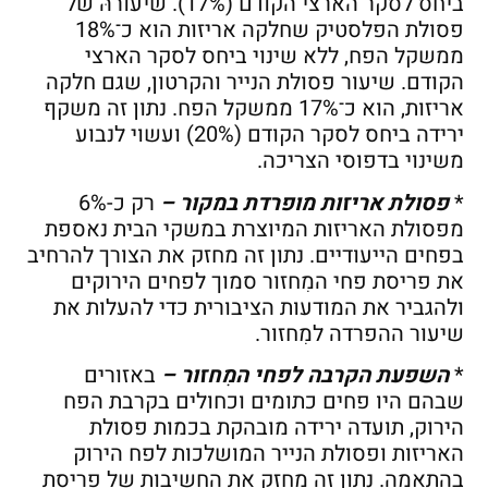
ביחס לסקר הארצי הקודם (17%). שיעורהּ של
פסולת הפלסטיק שחלקה אריזות הוא כ־18%
ממשקל הפח, ללא שינוי ביחס לסקר הארצי
הקודם. שיעור פסולת הנייר והקרטון, שגם חלקה
אריזות, הוא כ־17% ממשקל הפח. נתון זה משקף
ירידה ביחס לסקר הקודם (20%) ועשוי לנבוע
משינוי בדפוסי הצריכה.
*
פסולת אריזות מופרדת במקור –
רק כ-6%
מפסולת האריזות המיוצרת במשקי הבית נאספת
בפחים הייעודיים. נתון זה מחזק את הצורך להרחיב
את פריסת פחי המִחזור סמוך לפחים הירוקים
ולהגביר את המודעות הציבורית כדי להעלות את
שיעור ההפרדה למִחזור.
*
השפעת הקרבה לפחי המִחזור –
באזורים
שבהם היו פחים כתומים וכחולים בקרבת הפח
הירוק, תועדה ירידה מובהקת בכמות פסולת
האריזות ופסולת הנייר המושלכות לפח הירוק
בהתאמה. נתון זה מחזק את החשיבות של פריסת