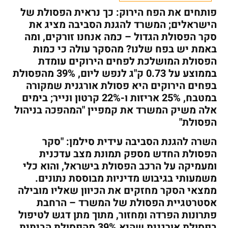
פותחים את הפח הירוק: כך נראית הפסולת של
הישראלים; המשרד להגנת הסביבה מציג את
סקר הפסולת הגדול – כמה אנחנו זורקים, ומה
באמת יש בפח שלנו? מהסקר עולה כי כמות
הפסולת המושלכת לפחים הירוקים עומדת
בממוצע על 0.73 ק"ג לנפש ליום, 39% מהפסולת
בפחים הירוקים היא פסולת אורגנית שמקורה
במטבח, 25% אריזות ו-22% קרטון ונייר; בימים
אלה משיק המשרד את קמפיין "המהפכה בניהול
הפסולת"
השרה להגנת הסביבה עידית סילמן: "סקר
הפסולת החדש מספק תמונת מצב עדכנית
ומעמיקה על הרכב הפסולת בישראל, והוא כלי
משמעותי בגיבוש מדיניות מבוססת נתונים.
ממצאי הסקר מחזקים את הכיוון שאליו מובילה
אסטרטגיית הפסולת של המשרד – הרחבת
פתרונות הפרדה ומִחזור, מתוך מתן דגש לטיפול
בפסולת אורגנית שהיא 39% מהפסולת הביתית.