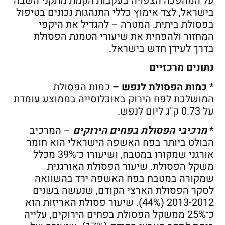
על המהפכה הצפויה בעקבות הקמת מתקני השבה
בישראל, לצד אימוץ כללי התנהגות נכונים בטיפול
בפסולת ביתית. המטרה – להגדיל את היקפי
המִחזור ולהפחית את שיעורי הטמנת הפסולת
בדרך לעידן חדש בישראל.
נתונים מרכזיים
*
כמות הפסולת לנפש –
כמות הפסולת
המושלכת לפח הירוק באוכלוסייה בממוצע עומדת
על 0.73 ק"ג ליום לנפש.
*
מרכיבי הפסולת בפחים הירוקים
– המרכיב
הבולט ביותר בפח האשפה הישראלי הוא חומר
אורגני שמקורו במטבח, ושיעורו כ־39% מכלל
משקל הפסולת. שיעור הפסולת האורגנית
שמקורה במטבח בפח האשפה ירד בהשוואה
לסקר הפסולת הארצי הקודם, שנעשה בשנים
2013-2012 (44%). שיעור פסולת האריזות הוא
כ־25% ממשקל הפסולת בפחים הירוקים, עלייה