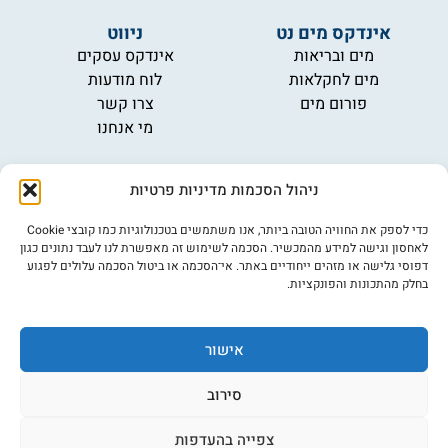
אינדקס מים נט
ניווט
מים ובריאות
אינדקס עסקים
מים לחקלאות
לוח מודעות
פורום מים
צרו קשר
מי אנחנו
מידע
ניהול הסכמות מדיניות פרטיות
תקנון
הרשמה לניוזלטר
כדי לספק את החוויה הטובה ביותר, אנו משתמשים בטכנולוגיות כמו קובצי Cookie
פרסמו אצלנו
לאחסון וגישה למידע מהמכשיר. הסכמה לשימוש זה מאפשרת לנו לעבד נתונים כגון
הצהרת נגישות
דפוסי גלישה או מזהים ייחודיים באתר. אי־הסכמה או ביטול הסכמה עלולים לפגוע
בחלק מהתכונות והפונקציות.
מדיניות פרטיות
אישור
©כל הזכויות שמורות למים נט (נוסד בשנת 2007)
אתר: דיביין
סירוב
צפייה בהעדפות