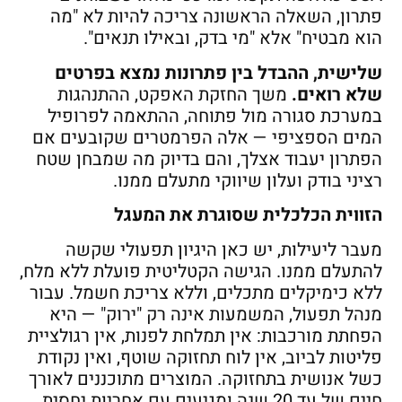
פתרון, השאלה הראשונה צריכה להיות לא "מה
הוא מבטיח" אלא "מי בדק, ובאילו תנאים".
שלישית, ההבדל בין פתרונות נמצא בפרטים
שלא רואים
.
משך החזקת האפקט, ההתנהגות
במערכת סגורה מול פתוחה, ההתאמה לפרופיל
המים הספציפי — אלה הפרמטרים שקובעים אם
הפתרון יעבוד אצלך, והם בדיוק מה שמבחן שטח
רציני בודק ועלון שיווקי מתעלם ממנו.
הזווית הכלכלית שסוגרת את המעגל
מעבר ליעילות, יש כאן היגיון תפעולי שקשה
להתעלם ממנו. הגישה הקטליטית פועלת ללא מלח,
ללא כימיקלים מתכלים, וללא צריכת חשמל. עבור
מנהל תפעול, המשמעות אינה רק "ירוק" — היא
הפחתת מורכבות: אין תמלחת לפנות, אין רגולציית
פליטות לביוב, אין לוח תחזוקה שוטף, ואין נקודת
כשל אנושית בתחזוקה. המוצרים מתוכננים לאורך
חיים של עד 20 שנה ומגיעים עם אחריות יחסית