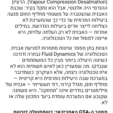
(Vapour Compression Desalination). הרעיון
ההנדסי היה אלגנטי, אבל הוא נתקל בקיר: שכבת
האבנית שהצטברה על משטחי מחליף החום פגעה
ביעילות התרמית עד כדי כך שהמערכת לא
הצליחה לייצר אדים ביעילות הנדרשת. במילים
אחרות — האבנית לא רק העלתה עלויות, היא
איימה לפסול את כל הטכנולוגיה.
הצוות בחן מספר שיטות מתחרות למניעת אבנית.
הטכנולוגיה של Fluid Dynamics נבחרה ודורגה
כשיטה היעילה ביותר מבין כל המשתתפים
שנבדקו. מה שמעניין כאן לאיש תשתיות הוא לא
איזו טכנולוגיה ניצחה, אלא העיקרון: כשמדובר
במערכת שבה היעילות התרמית היא קריטית —
מחליף חום, מגדל קירור, דוד תעשייתי — אבנית של
מילימטרים בודדים אינה "תחזוקה". היא משתנה
שקובע אם המערכת עומדת ביעד התכנון שלה או
לא.
מחקר ה
-GSA
האמריקאי: כשממשלה דורשת