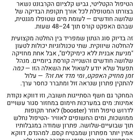
הטיפול הקטליטי, גביש קלציום הקרבונט נשאר
בצורתו המטופלת לכל אורך תקופת הבדיקה של
שלושה חודשים — לעומת מים שטופלו מגנטית,
שבהם האפקט קורס תוך 24–48 שעות.
זה בדיוק סוג הנתון שמפריד בין החלטה מקצועית
להחלטה שיווקית. שתי טכנולוגיות יכולות לטעון
"מניעת אבנית ללא כימיקלים", אבל אחת מחזיקה
שלושה חודשים והשנייה קורסת ביומיים. מנהל
תפעול שלא יודע לשאול את השאלה הזו —
כמה
זמן מחזיק האפקט, ומי מדד את זה
?
— עלול
להתקין פתרון שנראה זול ומתברר כחסר ערך.
המחקר גם חשף הסתייגות חשובה, וזו דווקא נקודת
אמינות: מים במערכות חימום במחזור סגור עשויים
לדרוש טיפול חוזר (booster) לאחר תקופות
ממושכות, ומים החשופים לאוויר -הטיפול נחלש
תוך שבועיים-שלושה. פתרון שמודה במגבלותיו
אמין יותר מפתרון שמבטיח קסם. למהנדס, דווקא