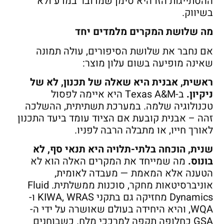
ההסתייגות הזו היא סימן שמדובר במדע ולא
בשיווק.
מה שלושת המקרים מלמדים יחד
אם נחבר את שלושת הסיפורים, עולה תמונה
שאינה מופיעה בשום עלון מוצר:
ראשית, אבנית היא שאלה של תכנון, לא של
ניקיון
.
ב-Texas A&M היא איימה לפסול
טכנולוגיה שלמה. במערכת תשתיתית, ההשלכה
זהה – אבנית קובעת אם הציוד עומד ביעד התכנון
לאורך חייו, או מתבלה הרבה לפניו.
שנית, הוכחה בלתי-תלויה היא תנאי סף, לא
בונוס
.
מה שמייחד את המקרים האלה הוא לא
הטענה אלא המאמת — מעבדה לאומית,
אוניברסיטאות מחקר, סוכנות ממשלתית. Fluid
Dynamics מחזיקה גם בתקני KIWA, WRAS ו-
WQA, והיא היחידה בעולם שאושרה על ידי ה-
GSA כחלופה תקפה למרככי מלח. כשבוחנים