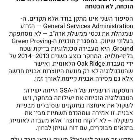
הוכחה, לא הבטחה
הסיפור השני אינו מתקן בודד אלא תקדים. ה-
General Services Administration — הזרוע
שמנהלת את נכסי ממשלת ארה"ב — לא מסתפקת
בעלוני שיווק. במסגרת תוכנית ה-Green Proving
Ground, היא מעבירה טכנולוגיות בדיקת שטח
בלתי-תלויה. המחקר בוצע בשנים 2013–2014 על
ידי מעבדת Oak Ridge הלאומית, ואישר
שהטכנולוגיה לא רק מונעת היווצרות אבנית חדשה
אלא גם מסירה אבנית קיימת לאורך זמן.
המסקנה הרשמית של ה-GSA הייתה ישירה:
הטכנולוגיה הוכיחה את יעילותה במחקר, ויש
לשקול את אימוצה במתקנים שסובלים מבעיות
אבנית. זו אמירה שמהנדס תשתיות מבין את
משקלה – לא "לקוח מרוצה" אלא מעבדה לאומית,
בתנאים מבוקרים, עם דוח שניתן לבחון.
ומדוע זה משנה לישראל? משום שכאן רובד שלם