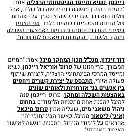
רייכמן, נשיא ומייסד הבינתחומי הרצליה
אמר:
"במזרח התיכון מנשבת רוח חדשה של שלום, אבל
שלום הוא דבר שברירי כשהוא נסמך על הצהרות
של מדינות והסכמים רשמיים בלבד.
אני מאמין
ביצירת מערכות יחסים וחברויות באמצעות השכלה
ומחקר ולשם כך הוקם מכון פאפוס לחדשנות".
דוד זיגדון, מנכ"ל מכון המחקר מיגל
אמר: "המיזם
המבורך, פרי חזונו של
פרופ' אוריאל רייכמן,
נשיא
ומייסד המרכז הבינתחומי הרצליה, ליצירת שיתוף
פעולה אזורי,
מתבסס על יצירת קשרים ויחסים
בין אנשים בני אזרחויות ולאומים שונים
באמצעות השכלה ומחקר
. פרופ' רייכמן פנה
למיגל להכנת אחת מתכניות הלימודים
בתחום
ניהול משאבי מים,
שעליה אמון
פרופ' מיכאל
(איגי) ליטאור
ממיגל, כאשר הבינתחומי יהיו
אחראים על לימודי הניהול. התכנית הוגשה לאישור
האיחוד האירופי".