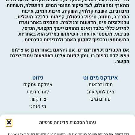
מהארץ ומהעולם, לצד סיקור תחומי המים, ההתפלה, תשתיות
מים וביוב, השבת קולחין, השקיה, איכות המים, איכות
הסביבה, מחזור, טיפול בפסולת, קיימות, כלכלה מעגלית,
טכנולוגיות מים, חדשנות ורגולציה. התכנים באתר נועדו
למידע כללי בלבד ואינם מהווים ייעוץ מקצועי, הנדסי,
סביבתי, משפטי או אחר. השימוש במידע הוא באחריות
המשתמש ובכפוף לתקנון האתר ולמדיניות הפרטיות.
אנו מכבדים זכויות יוצרים. אם זיהיתם באתר תוכן או צילום
שיש לכם זכויות בו, ניתן לפנות אלינו באמצעות עמוד יצירת
הקשר.
אינדקס מים נט
ניווט
מים ובריאות
אינדקס עסקים
מים לחקלאות
לוח מודעות
פורום מים
צרו קשר
מי אנחנו
מידע
ניהול הסכמות מדיניות פרטיות
תקנון
הרשמה לניוזלטר
כדי לספק את החוויה הטובה ביותר, אנו משתמשים בטכנולוגיות כמו קובצי Cookie