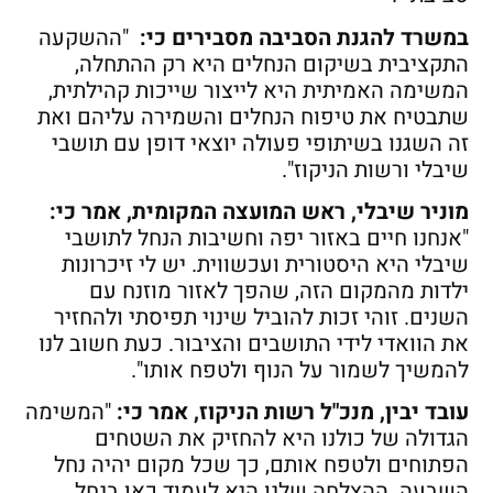
במשרד להגנת הסביבה מסבירים כי:
"ההשקעה
התקציבית בשיקום הנחלים היא רק ההתחלה,
המשימה האמיתית היא לייצור שייכות קהילתית,
שתבטיח את טיפוח הנחלים והשמירה עליהם ואת
זה השגנו בשיתופי פעולה יוצאי דופן עם תושבי
שיבלי ורשות הניקוז".
מוניר שיבלי, ראש המועצה המקומית, אמר כי:
"אנחנו חיים באזור יפה וחשיבות הנחל לתושבי
שיבלי היא היסטורית ועכשווית. יש לי זיכרונות
ילדות מהמקום הזה, שהפך לאזור מוזנח עם
השנים. זוהי זכות להוביל שינוי תפיסתי ולהחזיר
את הוואדי לידי התושבים והציבור. כעת חשוב לנו
להמשיך לשמור על הנוף ולטפח אותו".
עובד יבין, מנכ"ל רשות הניקוז, אמר כי:
"המשימה
הגדולה של כולנו היא להחזיק את השטחים
הפתוחים ולטפח אותם, כך שכל מקום יהיה נחל
השבעה. ההצלחה שלנו היא לעמוד כאן בנחל