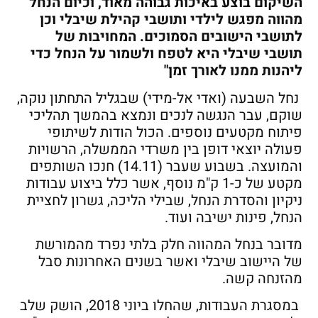
השיקום בוצע באיכות גבוהה מאוד, וכיום הנחל
מהווה מפגש לילדי ותושבי קהילת שיבלי וכן
לתושבי הישובים הסמוכים. המחויבות של
תושבי שיבלי היא לטפח ולשמור על הנחל כדי
ליהנות ממנו לאורך זמן"
נחל השבעה (ואדי אל-מידי) שבגליל התחתון נוקה,
שוקם, עבר הנגשה לנכים ונמצא בהמשך תהליכי
פיתוח מקטעים נוספים. הכול הודות לשיתופי
פעולה יוצאי דופן בין משרדי הממשלה, הרשויות
והמועצה. בשבוע שעבר (14.11) חנכו השותפים
מקטע של כ-1 ק"מ נוסף, אשר כלל ביצוע עבודות
ניקיון והסדרת הנחל, שבילי הליכה, גשרון לחציית
הנחל, פינות ישיבה ועוד.
מדובר בנחל המהווה חלק בלתי נפרד מהמורשת
של היישוב שיבלי ואשר בשנים האחרונות סבל
מהזנחה קשה.
במסגרת העבודות, שהחלו ביוני 2018, הושק שלב