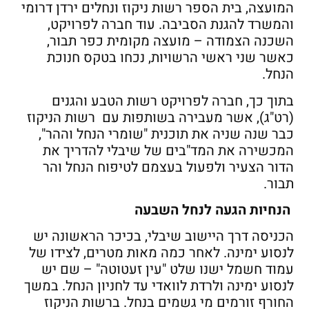
המועצה, בית הספר רשות ניקוז ונחלים ירדן דרומי
והמשרד להגנת הסביבה. עוד חברה לפרויקט,
השכנה הצמודה – מועצה מקומית כפר תבור,
כאשר שני ראשי הרשויות, נכחו בטקס חנוכת
הנחל.
בתוך כך, חברה לפרויקט רשות הטבע והגנים
(רט"ג), אשר מעבירה בשותפות עם רשות הניקוז
כבר שנה שניה את תוכנית "שומרי הנחל וההר",
המכשירה את המד"בים של שיבלי להדריך את
הדור הצעיר ולפעול בעצמם לטיפוח הנחל והר
תבור.
הנחיות הגעה לנחל השבעה
הכניסה דרך היישוב שיבלי, בכיכר הראשונה יש
לנסוע ימינה. לאחר כמה מאות מטרים, לצידו של
עמוד חשמל ישנו שלט "עין זעטוטה" – שם יש
לנסוע ימינה ולרדת לוואדי עד לחניון הנחל. במשך
החורף זורמים מי גשמים בנחל. ברשות הניקוז