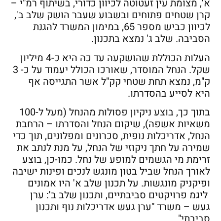
א', מצומת עין זעטוטה לכיוון כדורי, בשיתוף רמ"י –
קרן שטחים פתוחים ובשבוע שעבר הושק שלב ב',
לכיוון כביש מספר 65, במימון המשרד להגנת
הסביבה. שלב ג' נמצא בתכנון.
העלות הכוללת שהושקעה עד כה היא כ-4 מיליון
שקל. הנחל המוסדר, שאורכו הכולל יעמוד על כ- 3
ק"מ, נמצא תחת שטחי קק"ל אשר התגייסה אף
היא לסייע בהסדרתו.
בתוך כך, בוצע ניקיון פסולות מהנחל (מעל ל-100
משאיות אשפה), שיקום הנחל והסדרתו – הרחבת
הנחל, אדריכלות נופית, סכרונים ומפלונים, תוך כדי
שמירה על חתך ניקוזי של הנחל, על מנת לנתב את
זרימת מי הגשמים למופע של נחל. כמו-כן, בוצע
לאורך הנחל שביל בטון מונגש לנכים ופינות ישיבה
ופיקניק מונגשות. על תכנון שלב א' היו אמונים
ליגמ פרויקטים סביבתיים, ותכנון שלב ב': ערן
געש – משרד "ערן געש אדריכלות נוף ותכנון
סביבתי".