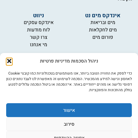
אינדקס מים נט
ניווט
מים ובריאות
אינדקס עסקים
מים לחקלאות
לוח מודעות
פורום מים
צרו קשר
מי אנחנו
מידע
ניהול הסכמות מדיניות פרטיות
תקנון
הרשמה לניוזלטר
כדי לספק את החוויה הטובה ביותר, אנו משתמשים בטכנולוגיות כמו קובצי Cookie
פרסמו אצלנו
לאחסון וגישה למידע מהמכשיר. הסכמה לשימוש זה מאפשרת לנו לעבד נתונים כגון
דפוסי גלישה או מזהים ייחודיים באתר. אי־הסכמה או ביטול הסכמה עלולים לפגוע
הצהרת נגישות
בחלק מהתכונות והפונקציות.
מדיניות פרטיות
אישור
©כל הזכויות שמורות למים נט (נוסד בשנת 2007)
אתר: דיביין
סירוב
צפייה בהעדפות