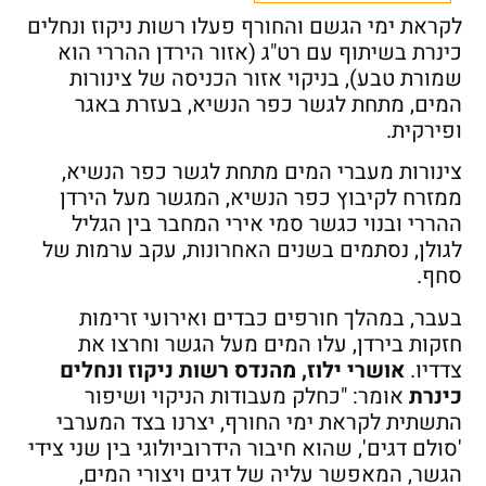
לקראת ימי הגשם והחורף פעלו רשות ניקוז ונחלים
כינרת בשיתוף עם רט"ג (אזור הירדן ההררי הוא
שמורת טבע), בניקוי אזור הכניסה של צינורות
המים, מתחת לגשר כפר הנשיא, בעזרת באגר
ופירקית.
צינורות מעברי המים מתחת לגשר כפר הנשיא,
ממזרח לקיבוץ כפר הנשיא, המגשר מעל הירדן
ההררי ובנוי כגשר סמי אירי המחבר בין הגליל
לגולן, נסתמים בשנים האחרונות, עקב ערמות של
סחף.
בעבר, במהלך חורפים כבדים ואירועי זרימות
חזקות בירדן, עלו המים מעל הגשר וחרצו את
צדדיו.
אושרי ילוז, מהנדס רשות ניקוז ונחלים
כינרת
אומר: "כחלק מעבודות הניקוי ושיפור
התשתית לקראת ימי החורף, יצרנו בצד המערבי
'סולם דגים', שהוא חיבור הידרוביולוגי בין שני צידי
הגשר, המאפשר עליה של דגים ויצורי המים,