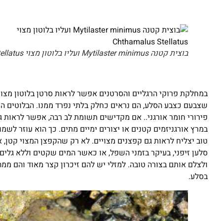
בוצית קטנה Mytilaster minimus ועליו בלוטון מצוי Chthamalus Stellatus
במחלקת פרוקי הרגליים והסרטנים אפשר לראות סרטן בלוטון מצוי 
שצבעם כצבע הסלע, הם נראים כחלק בלתי נפרד ממנו. הבלוטים הם
פירורי חומר אורגני.. אם מקדישים תשומת לב רבה, אפשר לראות ג
במרץ אורגניזמים קטנים או יצורים ימיים מתים. כך הוא עוזר לשמ
טוב יצליח לראות גם קפצנים מצויים. לא רק שהקפצן המצוי קטן, 
סלען זיפני, בעיקר בזמני השפל, או כאשר המים שקטים וללא גלים
ולצלם אותם בצורה טובה. למזלי יש להם זיכרון קצר מאוד והם מ
בסלע.