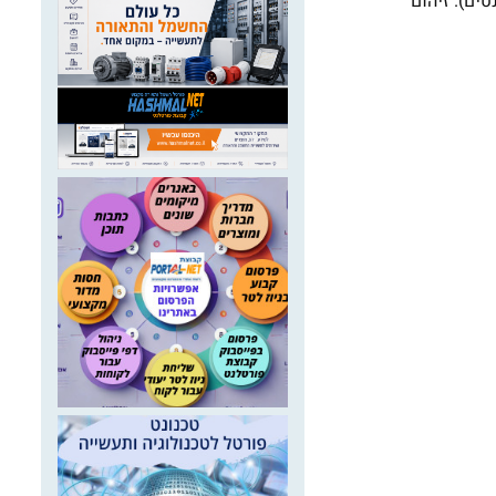
ים). זיהום