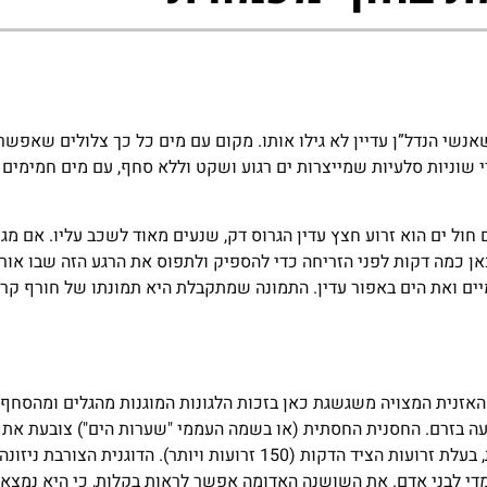
 שאנשי הנדל”ן עדיין לא גילו אותו. מקום עם מים כל כך צלולים שאפש
 שוניות סלעיות שמייצרות ים רגוע ושקט וללא סחף, עם מים חמימים 
חול ים הוא זרוע חצץ עדין הגרוס דק, שנעים מאוד לשכב עליו. אם מג
 כמה דקות לפני הזריחה כדי להספיק ולתפוס את הרגע הזה שבו אור
ים ואת הים באפור עדין. התמונה שמתקבלת היא תמונתו של חורף קר
האזנית המצויה משגשגת כאן בזכות הלגונות המוגנות מהגלים ומהסחף 
ה בזרם. החסנית החסתית (או בשמה העממי "שערות הים") צובעת את 
זרחני. כאן אפשר למצוא גם שושנות ים זעירות מסוג דוגנית צורבת, בעלת זרועות הציד הדקות (150 זרועות ויו
 מדי לבני אדם. את השושנה האדומה אפשר לראות בקלות, כי היא נמצ