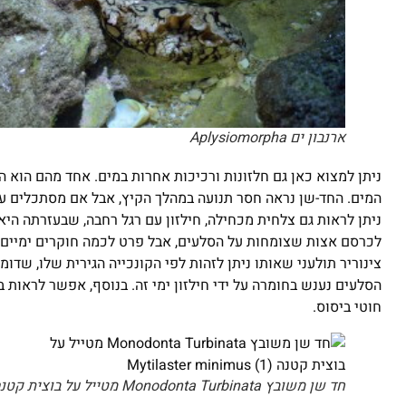
ארנבון ים Aplysiomorpha
ניתן למצוא כאן גם חלזונות ורכיכות אחרות במים. אחד מהם הוא 
המים. החד-שן נראה חסר תנועה במהלך הקיץ, אבל אם מסתכלים עלי
ניתן לראות גם צלחית מכחילה, חילזון עם רגל רחבה, שבעזרתה היא
לכרסם אצות שצומחות על הסלעים, אבל פרט לכמה חוקרים ימיים 
צינוריר תולעני שאותו ניתן לזהות לפי הקונכייה הגירית שלו, שדומ
הסלעים נענש בחומרה על ידי חילזון ימי זה. בנוסף, אפשר לראות 
חוטי ביסוס.
חד שן משובץ Monodonta Turbinata מטייל על בוצית קטנה Mytilaster Minimus