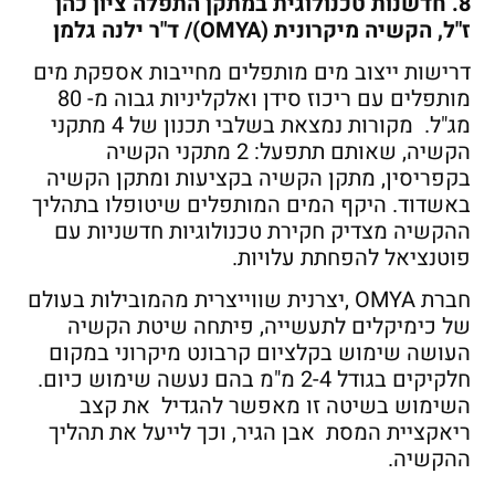
8. חדשנות טכנולוגית במתקן התפלה ציון כהן
ז"ל, הקשיה מיקרונית (OMYA)/ ד"ר ילנה גלמן
דרישות ייצוב מים מותפלים מחייבות אספקת מים
מותפלים עם ריכוז סידן ואלקליניות גבוה מ- 80
מג"ל. מקורות נמצאת בשלבי תכנון של 4 מתקני
הקשיה, שאותם תתפעל: 2 מתקני הקשיה
בקפריסין, מתקן הקשיה בקציעות ומתקן הקשיה
באשדוד. היקף המים המותפלים שיטופלו בתהליך
ההקשיה מצדיק חקירת טכנולוגיות חדשניות עם
פוטנציאל להפחתת עלויות.
חברת OMYA ,יצרנית שווייצרית מהמובילות בעולם
של כימיקלים לתעשייה, פיתחה שיטת הקשיה
העושה שימוש בקלציום קרבונט מיקרוני במקום
חלקיקים בגודל 2-4 מ"מ בהם נעשה שימוש כיום.
השימוש בשיטה זו מאפשר להגדיל את קצב
ריאקציית המסת אבן הגיר, וכך לייעל את תהליך
ההקשיה.