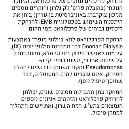
להרחקת ריכוזים נמוכים של פרכלוראט. המחקר
הנוכחי (בהובלת פרופ' ג'ק גלרון וחוקרים נוספים
ממכון צוקרברג באוניברסיטת בן גוריון) בוחן את
היתכנות השימוש בטכנולוגיית IEMB להרחקת
ריכוזים גבוהים של פרכלוראט ממי תהום.
הרחקת הפרכלוראט לתא ביולוגי מופרד באמצעות
Donnan Dialysis דרך ממברנת חילופי יונים (IX),
על מנת לאפשר פירוק ביולוגי מלא, מהווה יתרון
על שיטות אחרות, משום שחיידקי ה-
Pseudomonas ומקור הפחמן הדרושים לתהליך
הפירוק, אינם עוברים למים המטופלים, דבר
שחוסך טיפול נוסף.
המחקר בחן ממברנות מסוגים שונים, יכולתן
להרחיק פרכלוראט ומזהמים אניונים נוספים
הנמצאים בתע"ש רמת השרון, ואת יישום התהליך
למתקן טיפול.