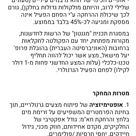
• אופיים הכימי של החא"מ במים עיליים (טעונים
שלילי לרוב, והיותם מולקולות גדולות בחלקן), גורם
לכך שיכולת ההרחקה ע"י הפחם הפעיל אינה
מספקת ומגיעה לכ-45% בלבד בממוצע.
במסגרת תכנית "מגנטון" של הרשות לחדשנות,
מקורות מפתחת, יחד עם הפקולטה לחקלאות
ברחובות (האוניברסיטה העברית) בהובלת פרופ'
יעל מישאל, מצע אשר יכול להווה תחליף
טכנו-כלכלי (עלות המצע החדשני פחות מ-1 דולר
לקילו) לפחם הפעיל הגרנולרי.
מטרות המחקר
1.
אופטימיזציה
של פיתוח מצעים גרנולריים, תוך
בחינת הפרמטרים המשפיעים על זרימת מים
בלחץ והרחקת חא"מ: גודל אפקטיבי של
החלקיקים, מקדם אחידותם, חוזק מכני, גידול
חיידקים, יחסי חרסיות /פולימרים.