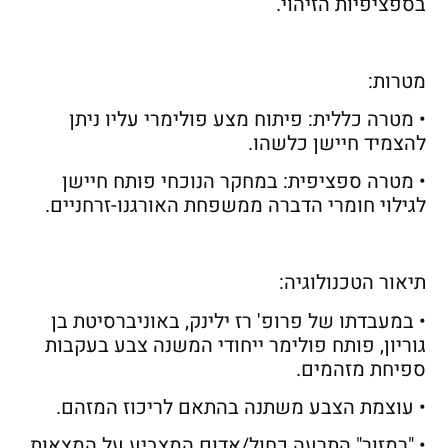
בספציפיות הזיהוי.
מטרות:
• מטרה כללית: פיתוח מצע פולימרי עליו ניתן
להצמיד חיישן כלשהו.
• מטרה ספציפית: במחקר הנוכחי פותח חיישן
לגילוי חומרי הדברה ממשפחת האורגנו-זרחניים.
תיאור הטכנולוגיה:
• במעבדתו של פרופ' רז ילינק, באוניברסיטת בן
גוריון, פותח פולימר ייחודי המשנה צבע בעקבות
ספיחת מזהמים.
• עוצמת הצבע משתנה בהתאם לריכוז המזהם.
• "רמזור" התרעה כחול/אדום המצביע על המצאות