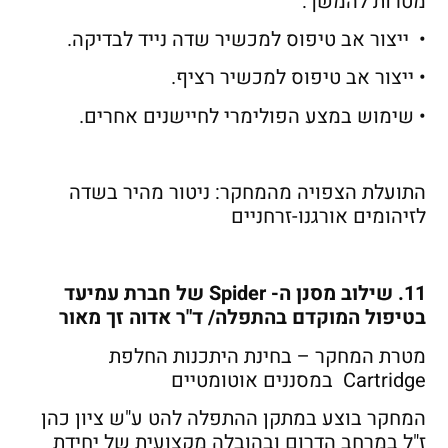
מטרות להמשך:
• ייצור אב טיפוס למכשיר שדה נייד לבדיקה.
• ייצור אב טיפוס למכשיר רציף.
• שימוש במצע הפולימרי לחיישנים אחרים.
התועלת הצפויה מהמחקר: ניטור מהיר בשדה
לזיהומים אורגנו-זרחניים
11. שילוב מסנן ה- Spider של חברת עמיעד
בטיפול המוקדם בהתפלה/ ד"ר אדוה זך מאור
מטרת המחקר – בחינת היתכנות החלפת
Cartridge במסננים אוטומטיים
המחקר בוצע במתקן ההתפלה להט ע"ש ציון כהן
ז"ל במרחב הדרום ובהובלה מקצועית של יחידת