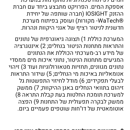
אספקת המים. הפרויקט מתבצע ביחד עם חברת
ההזנק IOSIGHT (חברה שותפה של יחידת
®WaTech- מקורות) ועוסק בפיתוח מערכת
חדשנית לניטור רציף של אגני היקוות ונהרות.
המערכת כוללת 1) תצוגה גיאוגרפית של נתונים
והתראות מתחנות הניטור בנחלים; 2) אינטגרציה
של מידע רב-מערכתי הכוללת את הנתונים
המגיעים מתחנות הניטור, נתוני איכות מים ממסדי
נתונים מגוונים, תחזיות מטאורולוגיות ועוד 3) זיהוי
אנומאליות באיכות מי הנחלים; 5) שידור התראות
לבעלי תפקידים; 6) מודל לחיזוי התפשטות גל
זיהום בתוואי הנחלים באגן ההיקוות; 7) ממשק
למערכת תומכת החלטות בעת קבלת התראה 8)
ממשק לבקרה תפעולית של התחנות 9) הפצה
אוטומאטית של דו"חות שוטפים פעמיים ביום.