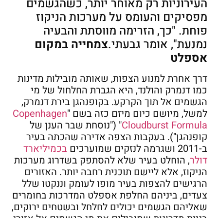
העירוניות רק מאוחר יותר, כשהגשמים
מפסיקים והעומס על מערכות הניקוז
פוחת. "כך, הזרימה מווסתת והבעיה
נמנעת", אומר גבעתי.
צמחייה במקום
אספלט
דרך אחרת למנוע הצפות, שאותה מובילות מדינות
כמו דנמרק והולנד, היא הגברת החלחול של מי
הגשמים אל תוך הקרקע. בקופנהגן בירת דנמרק,
למשל, מיושם כיום מיזם כזה בשם "
Copenhagen
Cloudburst Formula
" ("נוסחת שבר הענן של
קופנהגן"). בעקבות הצפה אדירה שהכתה בעיר
ב-2011 ושגרמה לנזקים שמוערכים
בכמיליארד
דולר
, הוחלט בעיר שלא להסתפק בשדרוג מערכות
הניקוז, אלא ליישם תוכנית רחבה יותר. האזורים
הרגישים להצפות בעיר מופו לעומק וננקטו שלל
צעדים, ביניהם החלפת אספלט המדרכות בחומרים
שאליהם הגשמים יכולים לחלחל ובשטחים ירוקים,