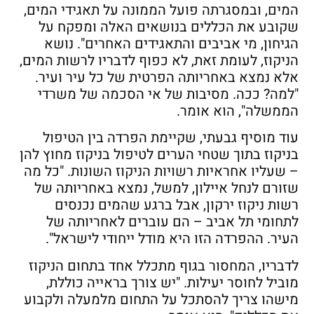
המים, ובמסגרתה פועל הממונה על תאגידי המים,
שקובע את הכללים בנושאים האלה ומפקח על
הגיחון, מי אביבים והתאגידים האחרים". נושא
הניקוז, לעומת זאת, לא כפוף לדבריו לרשות המים,
אלא נמצא באחריותה הפרטית של כל עיר ועיר.
"למה? ככה. מסיבות של אי הסכמה של משרדי
הממשלה", הוא אומר.
עוד מוסיף גבעתי, שקיימת הפרדה בין הטיפול
בניקוז בתוך שטחי הערים לטיפול בניקוז מחוץ להן
– שעליו אחראיות רשויות הניקוז השונות. "כל מה
שזורם לנחל איילון, למשל, נמצא באחריותה של
רשות ניקוז ירקון, אבל ברגע שהמים נכנסים
לתחומי תל אביב – הם עוברים לאחריותה של
העיר. ההפרדה הזו היא מודל ייחודי לישראל".
לדבריו, המחסור בגוף מתכלל אחד בתחום הניקוז
מוביל לחוסר יעילות. "יש צורך בראייה כוללת,
מישהו צריך להסתכל על התחום מלמעלה ולקבוע