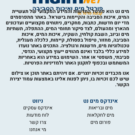
מים נט הוא פורטל החדשות והמידע המקצועי של תעשיית
המים, איכות הסביבה והקיימות בישראל. באתר מתפרסמים
מדי יום חדשות, כתבות, מחקרים, ניתוחים מקצועיים ועדכונים
מהארץ ומהעולם, לצד סיקור תחומי המים, ההתפלה, תשתיות
מים וביוב, השבת קולחין, השקיה, איכות המים, איכות
הסביבה, מחזור, טיפול בפסולת, קיימות, כלכלה מעגלית,
טכנולוגיות מים, חדשנות ורגולציה. התכנים באתר נועדו
למידע כללי בלבד ואינם מהווים ייעוץ מקצועי, הנדסי,
סביבתי, משפטי או אחר. השימוש במידע הוא באחריות
המשתמש ובכפוף לתקנון האתר ולמדיניות הפרטיות.
אנו מכבדים זכויות יוצרים. אם זיהיתם באתר תוכן או צילום
שיש לכם זכויות בו, ניתן לפנות אלינו באמצעות עמוד יצירת
הקשר.
אינדקס מים נט
ניווט
מים ובריאות
אינדקס עסקים
מים לחקלאות
לוח מודעות
פורום מים
צרו קשר
מי אנחנו