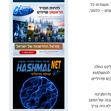
 משנדחו כל
הסדר המים הקיים, החליטו בדטרויט על ניתוק של העיר ממערכת המים בתוך פרק זמן של 12 חודשים – כלומר,
לינט החלה
ו להתעלמות
ים פדרליים
נת הסביבה
הבנה של המצב
א היה צריך