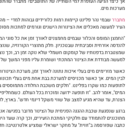
אך כיצד הגיעה העופרת למי השתייה של התושבים? מתברר שהתשוב
מערכות מים.
מתברר
שבמי נהר פלינט קיימות רמות כלורידים גבוהות למדי – מה 
העיר למעשה מאכלים את הצינורות הישנים וגורמים למתכות מסוכנו
"החמצן המומס והכלור שבמים מחמצנים לאורך זמן את כל סוגי ה
להנדסה אזרחית וסביבתית שבטכניון. חלק מתוצרי הקורוזיה, שנוצ
שמצטברת בדפנותיו של קומקום חשמלי שלא נוקה זמן רב, וכך נוצ
למעשה מבודדת את הצינור המתכתי ושומרת עליו מפני המשך של ת
כאשר מזרימים מים בעלי איכות נתונה לאורך זמן, מערכת הצינורות
לבין המים. אך כאשר מכניסים למערכת בבת אחת מים בעלי תכונות
לתופעות כמו שקרו בפלינט. "חלקים משכבת החלודה מתמוססים במ
המים", אומר להב. "זו תופעה ידועה ומוכרת בכל העולם. כשמחליפ
הצנרת, עד שהיא מגיע למצב של שווי משקל דינמי חדש". בארץ, לד
ברגע שנפגעת שכבת ההגנה הפנימית של הצינור מדובר בפגיעה אנו
מתוכננים להתמודד עם חלקיקי המתכת הזעירים, וכך קרה שעד הי
כתבה שפורסמה ב"זווית" על מחקר ישראלי שמציע אלטרנטיבה חדש