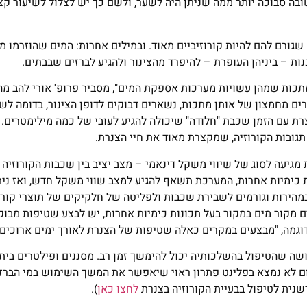
ה סבוכה יותר ממה שניתן היה לשער, ולשם כך יש לצלול לשיעור קצ
שגורם להם להיות קורוזיביים מאוד. ובמילים אחרות: המים שהוזרמו מה
ת – ביניהן העופרת – להיפרד מהצינור ולהגיע לברזים שבבתים.
מתכות שמהן עשויות מערכות אספקת המים", מסביר פרופ' אורי להב מ
רים מחמצון של אותן מתכות, נשארים דבוקים לדופן הצינור, בדומה ל
רת עם הזמן שכבת "חלודה" שיכולה להגיע לעובי של כמה מילימטרים. 
גובות הקורוזיה, שמקצרת מאוד את חיי הצנרת.
 מגיעה לסוג של שיווי משקל דינאמי – מצב יציב בין שכבות הקורוזיה 
 כימיות אחרות, המערכת תשאף להגיע למצב שווי משקל חדש, ואז נית
הירות וגורמים לשבירת שכבות ולפליטה של חלקיקים של תוצרי קורו
ים מקור מים במקור בעל תכונות כימיות אחרות, יש לבצע שטיפות מבו
וגמה, "מבצעים במקרים כאלה שטיפות של הצנרת לאורך ימים ארוכים"
שה שהטיפול בהשלכותיה יכול להימשך זמן רב. מסננים ופילטרים ביתי
ום לא נמצא בפלינט פתרון ראוי שיאפשר את המשך השימוש במי הברז
נית לטיפול בבעיית הקורוזיה בצנרת
לחצו כאן
).