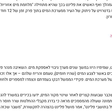
המהלך ואף האשים את פלינט בכך שהיא מתחילה "מלחמת מים אזורית".
המאמצים לאלץ את פלינט להמשיך את 
ון.
, שמימיו היוו במשך שנים מערך גיבוי לאספקת מים. השאיבה מנהר פ
 של תושבים באשר לצבע המים (שהיו חומים), טעמם והריח שלהם – אך אלו זכ
של מערכת המים. פקידי הממשל דבקו בעמדתם ונצמדו למספרים ולחוק
שכבר שבועות קצרים לאחר שינוי מקור המים, ידעו בכירים במשרד להג
 התמונה שעולה מהמסמכים מראה כי בדרג מקבלי ההחלטות שרר חוסר 
ל בתושבי פלינט", אמר מושל פלינט בהצהרה לתקשורת, "משבר שכזה ל