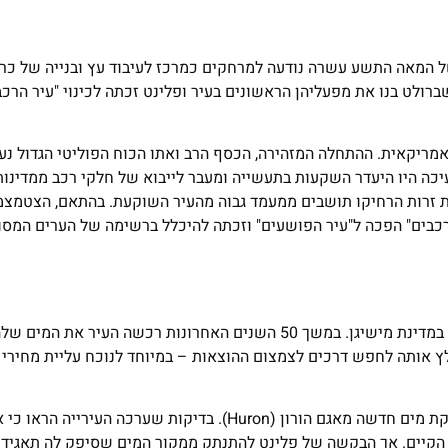
ל המאה התשע עשרה נודעה למרחקים כמרכז לעיבוד עץ ובנייה של כר
מריקאית. ההתחלה המזהירה, הכסף הרב ואתו הכוח הפוליטי הגדול נעל
כה היו היעדר השקעות בתעשייה ומעבר לייבוא של חלקי רכב ממדינות
ות זרות הרחיקו תושבים ממעמד גבוה מהעיר השוקעת. בהתאם, הצטמצמ
מאה אלף כיום. "עיר הרכבים" הפכה ל"עיר הפושעים" וזכתה להיכלל ברשימה של הערים המ
פלינט שוכנת 106 ק"מ בלבד מדטרויט והיא העיר השביעית בגודלה במדינת מישיגן. במשך 50 השנים האחרונות רכשה ה
ץ אותה לחפש דרכים לצמצום ההוצאות – במיוחד לנוכח עליית מחירי
בשנת 2002 החלה העיר פלינט לקדם את הקמתה של מערכת אספקת מים חדשה מאגם הורון (Huron). בדיקות
 זה הקיים. אך הבקשה של פלינט להתנתק ממקור המים שסיפק לה תאגיד 