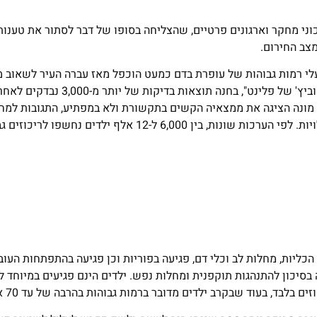
ני מחקר וארגונים פרטיים, שהצליחה בסופו של דבר לסתור את טענות
צב החירום.
לי רמות גבוהות של עופרת בדם כמעט הוכפל מאז עברה העיר לשאוב מ
פלינט. הרופאה, מונה האנה-אטישה, שזכתה מאז לכינוי "ארין ברוקוביץ' של פלינט"
ם. מונה הציגה את ממצאיה הקשים בתקשורת ולא במפתיע, התגובות למ
נעו בין השמצות לגינויים מצד הרשויות. מאוחר יותר הגיעו ההתנצלויות. לפי הערכות שונות, בין 6,000 ל-12 אלף
ליות, מחלות לב וכלי דם, פגיעה בפוריות וכן פגיעה בהתפתחות העוב
בסיכון להתנהגות תוקפנית ומחלות נפש. ילדים הינם פגיעים במיוחד 
בד, בעוד שבקרב ילדים מדובר ברמות גבוהות בהרבה של עד 70 אחוז.