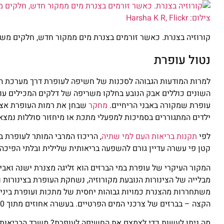
קורוזיה בצנרת. כאשר זורמים בצנרת מים ממקור חדש, חלקים משכבת החלודה מת
נטול עופרת
השונים כוללים אבק הנובע בחלקו משריפה של דלקים המכילים עופ
עופרת שמקורה באבני הריחיים.
מחקר
שבחן את רמות העופרת אצל 
ילדים המתגוררים בסמיכות למפעלי מתכת או מיחזור סוללות נמצאו 
לפי
תקנות בריאות העם למי שתיה
קטן פי עשרה עדיין גורם להשפעה בריאותית שלילית ובלתי הפיכ
המקור העיקרי של עופרת במי הברזים הוא זליגה מצנרת ישנה ואביז
מבלייה של הצינורות הנובעת מקורוזיה, נשחקת העופרת בצינורות
משתחררות מהצנרת כמויות גבוהות יחסית של מתכות ועופרת ביני
הקצה – בברזים של צרכני המים הפרטיים. בעשרה אחוזים מתוך 800 הדגימות שנלקחו נמצאו ריכוזי עופרת החורגים מהתקן.
מה ניתן לעשות כדי לצמצם את החשיפה לעופרת? משרד הבריאות