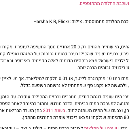
מוססים. צילום: Harsha K R, Flickr
למרות המודעות הגבוהה לסכנות של חשיפה לעופרת דרך מערכת המים, מי שתייה מהווים רק כ-20 אחוזים מסך החש
רת, צבעים ישנים שהכילו בעבר כמויות גבוהות של המזהם ואפילו קמ
ילדים בישראל מצא ריכוזים הדומים לאלה הקיימים באירופה ובארה"ב
ריכוזים גבוהים הרבה יותר.
, הריכוז המרבי המותר לעופרת במים הינו 10 מיקרוגרם לליטר, או 0.01 חלקים למיל
ה, ולמעשה לא נקבע סף שמתחתיו לא נרשמה השפעה בכלל.
רי מים שונים דוגמת דודים, מחברים וברזים המכילים עופרת. עם הזמן,
 ומגיעה למערכת המים הביתית. הדבר מורגש וחמור במיוחד לאחר הפסק
הן, וצבעם של המים משתנה לחום.
בשנת 2011
בחן משרד הבריאות את 
 גיבש
שורה של המלצות
לציבור צרכני המים – כולנו, בעצם – שקורא