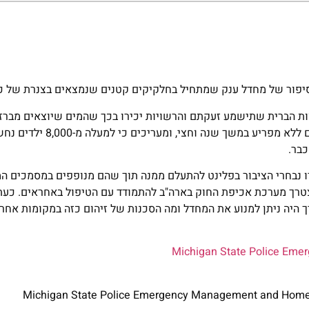
סיפור של מחדל ענק שמתחיל בחלקיקים קטנים שנמצאים בצנרת של כו
ות הברית שתישמע זעקתם והרשויות יכירו בכך שהמים שיוצאים מברז
רעילים. מים עם רמות עופרת חריגות ומסוכנות זרמו בבתי התושבים לל
בר.
ו נבחרי הציבור בפלינט להתעלם ממנה תוך שהם מנופפים במסמכים המ
צטרך מערכת אכיפת החוק בארה"ב להתמודד עם הטיפול באחראים. כע
ך היה ניתן למנוע את המחדל ומה הסכנות של זיהום כזה במקומות אחרי