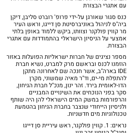
עם אתגרי הבצורת
כנס סגור שאורגן על-ידי פרופ' רוברט סליבן, דיקן
ביה"ס לניהול באוניברסיטת סן דייגו, וראש העיר
מר קווין פולקנר וצוותו, ביקש ללמוד באופן בלתי
אמצעי על הניסיון הישראלי בהתמודדות עם אתגרי
הבצורת.
מספר נציגים של חברות ישראליות הפועלות באזור
הוזמנו לכנס ובראשם מרק למברט, נשיא חברת
IDE בארה"ב, אשר חנכה שם לאחרונה מתקן
להתפלת מי-ים, וד"ר מאיה שמשוני, מקרן
הדו-לאומית בירד. זהר ינון, מנכ"ל חברת הגיחון,
סקר בפני הנוכחים את השינויים המבניים
והרפורמות במשק המים הישראלי להן היה שותף
ולניסיון הייחודי שנצבר בחברת הגיחון בהטמעת
טכנולוגיות מים חדשניות.
נראים: 1. קווין פולקנר, ראש עיריית סן דייגו
ומנכ"ל הגיחון זהר ינון