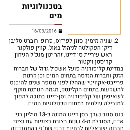
בטכנולוגיות
מים
16/03/2016
שניה מימין: סוזן לפידוס, פרופ' רוברט סליבן
דיקן הפקולטה לניהול באונ', קווין פולקנר
ראש עיריית סן דייגו, זהר ינון מנכ"ל הגיחון,
קריסטן ויקטור
במדינת קליפורניה פועל אשכול גדול של חברות
הזנק וחברות הנדסה בתחום המים וכן קרנות
פרייבט-אקוויטי שהחלו לפני מספר שנים להיכנס
להשקעות בתחום הקלינטק, מגמה הנותנת תוקף
לשאיפתן של קליפורניה וסן-דייגו בתוכה להפוך
למובילה עולמית בתחום טכנולוגיות המים.
כנס סגור נערך בסן דייגו המונה כ-13 מיליון בני
אדם, הסובלת מ-4 שנות בצורת רצופות עם נציגי
חברות ישראליות לבחינת דרכי שת"פ בהתמודדות