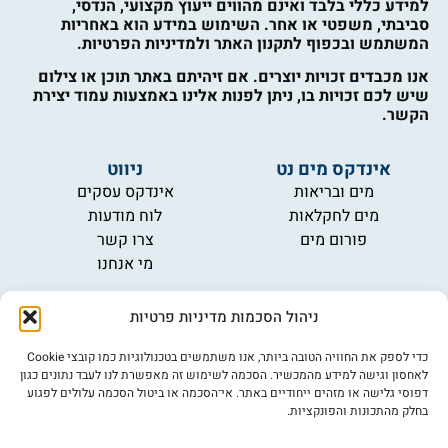
למידע כללי בלבד ואינם מהווים ייעוץ מקצועי, הנדסי,
סביבתי, משפטי או אחר. השימוש במידע הוא באחריות
המשתמש ובכפוף לתקנון האתר ולמדיניות הפרטיות.
אנו מכבדים זכויות יוצרים. אם זיהיתם באתר תוכן או צילום
שיש לכם זכויות בו, ניתן לפנות אלינו באמצעות עמוד יצירת
הקשר.
אינדקס מים נט
ניווט
מים ובריאות
אינדקס עסקים
מים לחקלאות
לוח מודעות
פורום מים
צרו קשר
מי אנחנו
מידע
ניהול הסכמות מדיניות פרטיות
תקנון
הרשמה לניוזלטר
כדי לספק את החוויה הטובה ביותר, אנו משתמשים בטכנולוגיות כמו קובצי Cookie
פרסמו אצלנו
לאחסון וגישה למידע מהמכשיר. הסכמה לשימוש זה מאפשרת לנו לעבד נתונים כגון
דפוסי גלישה או מזהים ייחודיים באתר. אי־הסכמה או ביטול הסכמה עלולים לפגוע
הצהרת נגישות
בחלק מהתכונות והפונקציות.
מדיניות פרטיות