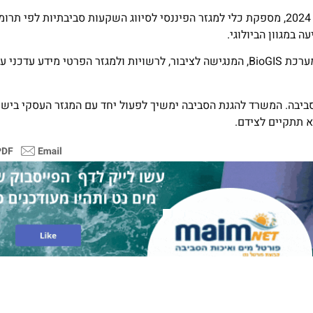
* הטקסונומיה הישראלית לפעילויות בנות־קיימה, שפורסמה בשנת 2024, מספקת כלי למגזר הפיננסי לסיווג השקעות סביבתי
 במגוון הביולוגי.
* חיזוק בסיסי הידע, ובהם תמיכה בדוח מצב הטבע של "המארג" ובמערכת BioGIS, המנגישה לציבור, לרשויות ולמגזר הפרטי מידע 
דית כלפי הסביבה. המשרד להגנת הסביבה ימשיך לפעול יחד עם המגזר העסקי ביש
 תתקיים לצידם.