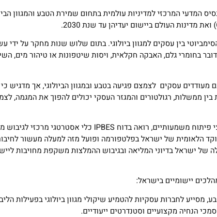
בו חברות 150 מדינות, מהווה את הבסיס המדעי המרכזי למדיניות עולמית בתחום שמירת הטבע והמגוון
מביוטי בין עסקים למגוון ביולוגי. בתום שלוש שנות מחקר על ידי עש
ובר בחומרי גלם, האבקה חקלאית, ויסות שיטפונות או טיהור מים, הש
נם מעודדים עסקים לצמצם פגיעה בטבע ובמגוון הביולוגי, אך מדגיש כי
ין ממשלות, רגולטורים והמגזר העסקי יכולים להפוך את המגמה, לצמ
מדינת ישראל, המתאפיינת בעושר ייחודי של מגוון ביולוגי לצד לחצי פיתוח משמעותיים, רואה בדוח IPBES כלי אסטרטגי
ד הלאומית של ישראל בפלטפורמה ופועל מזה למעלה מעשור לחיבור 
לה של ישראל בדיוני המליאה ובגיבוש ההמלצות משקפת מחויבות לייש
הלכים יישומיים בישראל:
201 בשיתוף החברה להגנת הטבע, מסייע לחברות עסקיות להטמיע שיקולי מגוון ביולוגי בפעילות
מכי הנחיה מקצועיים וסטנדרטים ייעודיים.