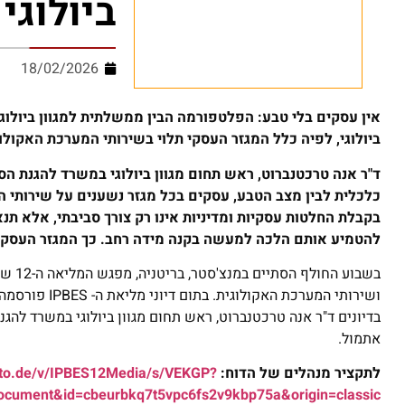
ביולוגי
18/02/2026
אין עסקים בלי טבע: הפלטפורמה הבין ממשלתית למגוון ביולוגי
ביולוגי, לפיה כלל המגזר העסקי תלוי בשירותי המערכת האקולו
ד"ר אנה טרכטנברוט, ראש תחום מגוון ביולוגי במשרד להגנת הסב
כלכלית לבין מצב הטבע, עסקים בכל מגזר נשענים על שירותי המ
בקבלת החלטות עסקיות ומדיניות אינו רק צורך סביבתי, אלא תנא
להטמיע אותם הלכה למעשה בקנה מידה רחב. כך המגזר העסקי י
ושירותי המערכ
בדיונים ד"ר אנה טרכטנברוט, ראש תחום מגוון ביולוגי במשרד לה
אתמול.
לתקציר מנהלים של הדוח:
anto.de/v/IPBES12Media/s/VEKGP?
cument&id=cbeurbkq7t5vpc6fs2v9kbp75a&origin=classic