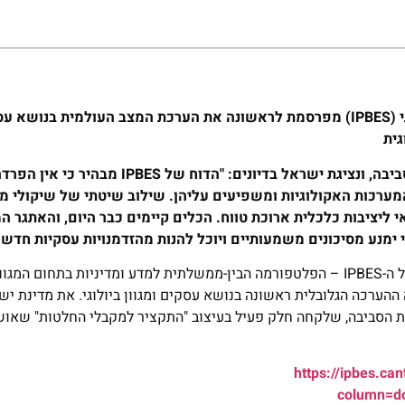
 (
IPBES
) מפרסמת לראשונה את הערכת המצב העולמית בנושא עסק
גית
יבה, ונציגת ישראל בדיונים: "הדוח של
IPBES
מבהיר כי אין הפרדה
ערכות האקולוגיות ומשפיעים עליהן. שילוב שיטתי של שיקולי מגוו
י ליציבות כלכלית ארוכת טווח. הכלים קיימים כבר היום, והאתגר ה
מנע מסיכונים משמעותיים ויוכל להנות מהזדמנויות עסקיות חדשות
בשבוע החולף הסתיים במנצ'סטר, בריטניה, מפגש המליאה ה-12 של ה-IPBES – הפלטפורמה הבין-ממשלתית למדע ומדיניות בתחו
ת האקולוגית. בתום דיוני מליאת ה- IPBES פורסמה ההערכה הגלובלית ראשונה בנושא עסקים ומגוון ביולוגי. את מד
גנת הסביבה, שלקחה חלק פעיל בעיצוב "התקציר למקבלי החלטות" שאוש
https://ipbes.c
column=do