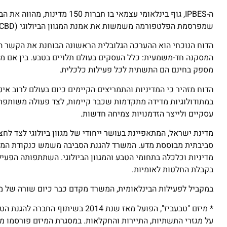
ה-IPBES, גוף בינלאומי עצמאי 
שמפרסמת הפלטפורמה משמשות את אמנת המגוון הביולוגי (CBD) ואת מדינות העולם ביישום יעדיהן עד שנת 2030.
הדוח הנוכחי הוא ההערכה הגלובלית הראשונה הבוחנת את הקשר הסי
המסקנה חד-משמעית: כלל העסקים בעולם תלויים בטבע. בין אם מד
מספק בחינם הם התשתית לכל פעילות כלכלית.
הדוח מזהיר כי המדיניות והתמריצים הקיימים כיום בעולם לרוב אי
במתודולוגיות מדידה מתקדמות שכבר קיימות, לצד פעולה משותפת ב
עסקיים ולייצר הזדמנויות צמיחה חדשות.
סביבתית מבוססת מדע. המשרד להגנת הסביבה משמש כנקודת המוק
מדיניות וכלכלה בתחומי הטבע והמגוון הביולוגי. השתתפותה הפעי
בקבלת החלטות לאומיות.
במקביל לפעילות הבינלאומית, המשרד מקדם כבר כיום שורה של מ
* מיזם "טבעביז", הפועל מאז שנת 4
על מגזרי התשתיות, התיירות והחקלאות. במסגרת המיזם פורסמו מס