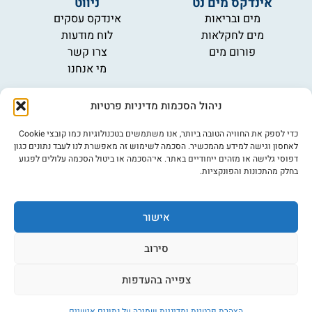
אינדקס מים נט
ניווט
מים ובריאות
אינדקס עסקים
מים לחקלאות
לוח מודעות
פורום מים
צרו קשר
מי אנחנו
מידע
ניהול הסכמות מדיניות פרטיות
תקנון
הרשמה לניוזלטר
כדי לספק את החוויה הטובה ביותר, אנו משתמשים בטכנולוגיות כמו קובצי Cookie
פרסמו אצלנו
לאחסון וגישה למידע מהמכשיר. הסכמה לשימוש זה מאפשרת לנו לעבד נתונים כגון
דפוסי גלישה או מזהים ייחודיים באתר. אי־הסכמה או ביטול הסכמה עלולים לפגוע
הצהרת נגישות
בחלק מהתכונות והפונקציות.
מדיניות פרטיות
אישור
©כל הזכויות שמורות למים נט (נוסד בשנת 2007)
אתר: דיביין
סירוב
צפייה בהעדפות
הצהרת פרטיות ומדיניות שמירה על נתונים אישיים