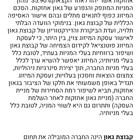
אחזקות אשר יהוו לאחר הקצאתן35.90% מהון
המניות המונפק והנפרע של גאון אחזקות. הסכם
המיזוג כפוף לתנאים מתלים ובהם אישור האסיפה
הכללית של קבוצת גאון. בנימוקי הוועדה הבלתי
תלויה, ועדת הביקורת והדירקטוריון של קבוצת גאון
לאישור עסקת המיזוג צוין, בין היתר, כי לעסקת
המיזוג פוטנציאל לקידום הצמיחה של קבוצת גאון
ושיפור ברווחיות בעלי המניות בעתיד, לטובת כלל
בעלי מניותיה; המיזוג יאפשר להשיא ערך לכלל
בעלי מניות החברה, תוך יצירת סינרגיות ניהוליות,
צמצום הוצאות וחסכון בעלויות; ועסקת המיזוג
תגדיל באופן משמעותי את חלקו של הציבור בגאון
אחזקות, תביא לשיפור רמת הסחירות של מניית
החברה (מניית גאון אחזקות לאחר השלמת
העסקה) ותתרום גם היא לשווי המניה, לטובת כלל
בעלי מניותיה.
קבוצת גאון
הינה החברה המובילה את תחום