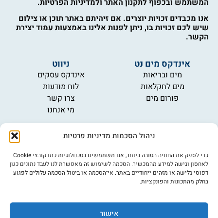
המשתמש ובכפוף לתקנון האתר ולמדיניות הפרטיות.
אנו מכבדים זכויות יוצרים. אם זיהיתם באתר תוכן או צילום
שיש לכם זכויות בו, ניתן לפנות אלינו באמצעות עמוד יצירת
הקשר.
אינדקס מים נט
ניווט
מים ובריאות
אינדקס עסקים
מים לחקלאות
לוח מודעות
פורום מים
צרו קשר
מי אנחנו
מידע
ניהול הסכמות מדיניות פרטיות
תקנון
הרשמה לניוזלטר
כדי לספק את החוויה הטובה ביותר, אנו משתמשים בטכנולוגיות כמו קובצי Cookie
פרסמו אצלנו
לאחסון וגישה למידע מהמכשיר. הסכמה לשימוש זה מאפשרת לנו לעבד נתונים כגון
דפוסי גלישה או מזהים ייחודיים באתר. אי־הסכמה או ביטול הסכמה עלולים לפגוע
הצהרת נגישות
בחלק מהתכונות והפונקציות.
מדיניות פרטיות
אישור