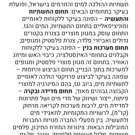
תשתיות ההולכה למים והזורמים בישראל, ופועלת
בעיקר בתחומים הבאים:
תחום התשתיות
והתעשיה
– הפונה בעיקר ללקוחות לאומיים
ומוניציפאליים בתחום התשתיות, המים והגז.
התחום עוסק במגוון מוצרים בצנרת בקטרים
גדולים ואביזרי פלדה, צנרת פלסטיק ומגופים;
תחום מערכות בנין
– הפונה בעיקר ללקוחות
וקבלנים בתחומי האינסטלציה, כיבוי האש ומיזוג
האוויר. בתחום זה מגוון מוצרי פלסטיק ומגופים
למערכות בתוך הבניין; תחום הביצוע והיזמות –
שפונה בעיקר לביצוע פרויקטי הולכה לאומיים
לתשתיות מים, ביוב וגז, בהם הסינרגיה למוצרי
הקבוצה גבוהים מאוד;
תחום מדידה ובקרה
–
פיתוח, ייצור ושיווק של מדי מים ושל פתרונות
למדידת מים, לרבות מערכות לקריאה מרחוק
(קר"מ), לרשויות המקומיות, לתאגידי מים
ולתעשיה. בין מפעלי החברה מנויות החברות
המובילות הבאות: צינורות המזרח התיכון, פלסים
תשתיות, פלגל תעשיות פלסטיק, שגיב, פל-ים,