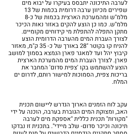
לערבה התיכונה יתבסס בעיקרו על יבוא מים
שפירים מכיוון ערבה דרומית בכמות של 13
מלמ"ש ומהמערכת הארצית בכמות של כ-8
מלמ"ש. כמו כן הוצע להקים באזור נאות הכיכר
מתקן התפלה להתפלת מי קידוחים מקומיים.
לצורך העברת המים מהערבה הדרומית הוצע
להניח קו בקוטר "28 באורך של כ- 35 ק"מ, מאזור
קיבוץ יהל ועד למאגר פארן הנמצא בסמוך למושב
פארן. לצורך העברת המים מהמערכת הארצית
הוצע להשתמש בקו 'צפית סדום' המחבר את
בריכות צפית, הסמוכות למישור רותם, לדרום ים
המלח.
עקב לוח הזמנים הארוך הנדרש ליישום תכנית
האב, ומצוקת המים הגוברת בערבה, הוכנה על ידי
"מקורות" תכנית כללית "אספקת מים לערבה
תיכונה וכיכר סדום- שלב מיידי". בתכנית זו נבדקו
מספר מתקנים הנדסיים הדרושים על מנת לענות