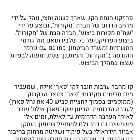
פרויקט הנחת הקו, שארך כשנה וחצי, נוהל על ידי
מרחב הדרום של חברת "מקורות", ובוצע על ידי
"שח"מ מקורות ביצוע", חברה הבת של "מקורות".
ביצוע הפרויקט על כל שלביו תואם מול גורמי
התשתיות ומשרד הביטחון, כמו גם עם גורמי
ההנדסה ב"מקורות" והמתכנן, שנתנו מענה לבעיות
שצצו במהלך הביצוע.
קו מחבר ערבות חובר לקו 'פארן אילת', שמעביר
מים מליחים מקידוחי 'פארן צוואר הבקבוק'
(ממוקמים בסמוך לחציית כביש 40 את נחל פארן)
לערבה הדרומית. מכיוון שקו 'פארן אילת' עובר
לאורך הערבה הדרומית עד לאילת, ומים אלו
משמשים גם כמי גלם למתפיל שיזפון, הותקן
אביזר הידראולי בעל פיקוד ושליטה מרחוק בחיבור
בין הקווים, כך שבמקרה של תקלה ניתן להפסיק