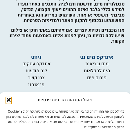
טכנולוגיות מים, חדשנות ורגולציה. התכנים באתר נועדו
למידע כללי בלבד ואינם מהווים ייעוץ מקצועי, הנדסי,
סביבתי, משפטי או אחר. השימוש במידע הוא באחריות
המשתמש ובכפוף לתקנון האתר ולמדיניות הפרטיות.
אנו מכבדים זכויות יוצרים. אם זיהיתם באתר תוכן או צילום
שיש לכם זכויות בו, ניתן לפנות אלינו באמצעות עמוד יצירת
הקשר.
אינדקס מים נט
ניווט
מים ובריאות
אינדקס עסקים
מים לחקלאות
לוח מודעות
פורום מים
צרו קשר
מי אנחנו
מידע
ניהול הסכמות מדיניות פרטיות
תקנון
הרשמה לניוזלטר
כדי לספק את החוויה הטובה ביותר, אנו משתמשים בטכנולוגיות כמו קובצי Cookie
פרסמו אצלנו
לאחסון וגישה למידע מהמכשיר. הסכמה לשימוש זה מאפשרת לנו לעבד נתונים כגון
דפוסי גלישה או מזהים ייחודיים באתר. אי־הסכמה או ביטול הסכמה עלולים לפגוע
הצהרת נגישות
בחלק מהתכונות והפונקציות.