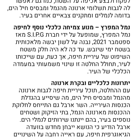
לפקח ולבצע אכיפה על השטח, כמו גם לאפשר
לה לגבות תשלומי ארנונה מהנמל ומבסיס חיל הים,
בדומה לנמלים ומתקנים צבאיים אחרים בעיר.
נמל המפרץ – מנוע צמיחה כלכלי נוסף לחיפה
נמל המפרץ, שמופעל על ידי חברת S.I.P.G מאז
ספטמבר 2021, נבנה על לשון יבשה מלאכותית
בשטח ימי שיובש. עד כה לא היה חלק משטח
השיפוט של עיריית חיפה, אך כעת, עם שייכותו
לעיר, תחולל החלטה זו שינוי משמעותי במעמדה
הכלכלי של העיר.
יתרונות כלכליים ובקרת ארנונה
עם ההחלטה, תוכל עיריית חיפה לגבות ארנונה
מהנמל ומבסיס חיל הים, מה שיסייע בהגדלת
הכנסות העירייה. השר ארבל גם התייחס לחלוקת
ההכנסות מארנונה הנמל, בתי הזיקוק ושטחים
נוספים בעיר, בהם יינתנו שירותים לנמלי הים.
ארבל הודיע כי הנושא ייבחן מחדש בוועדה
הגיאוגרפית חיפה, עם ראייה רחבה על השינויים