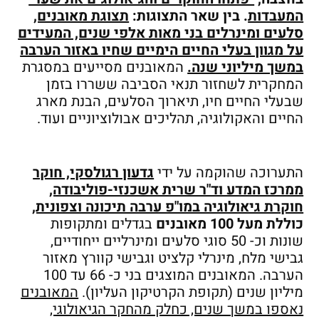
המעבדות
. בין שאר התצוגות:
תצוגת מאובנים,
סלעים ומינרלים בני מאות אלפי שנים, המעידים
על מגוון בעלי החיים הימיים שחיו באזור הערבה
במשך מיליוני שנה.
המאובנים מסייעים במסגרת
המחקרית לשחזור תנאי הסביבה ששררו בזמן
שבעלי החיים חיו, תיארוך הסלעים, הבנת מארג
החיים והאקולוגיה, תהליכים אבולוציוניים ועוד.
התערוכה שהוקמה על ידי
גדעון רגולסקי, חוקר
ממרכז המדע וד"ר שרית אשכנזי-פוליבודה,
חוקרת גיאולוגיה במו"פ ערבה תיכונה וצפונית,
כוללת מעל 100 מאובנים
בגדלים ומתקופות
שונות וכ- 50 סוגי סלעים ומינרליים ייחודיים,
גבישי מלח, מינרלי קלציט וגבישי קוורץ מאזור
הערבה. המאובנים המוצגים בני כ- 66 עד 100
מיליון שנים (תקופת הקרטיקון העליון).
המאובנים
נאספו במשך שנים, כחלק מהחקר הגיאולוגי,