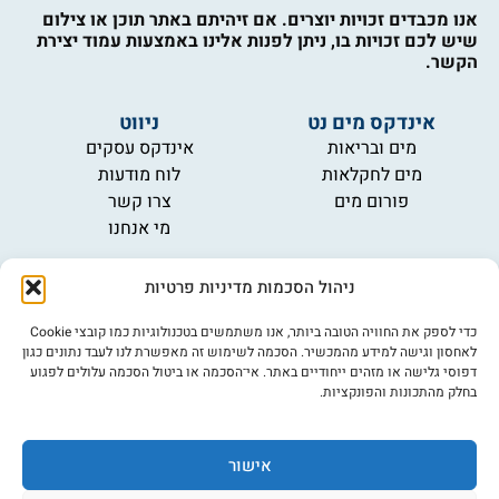
אנו מכבדים זכויות יוצרים. אם זיהיתם באתר תוכן או צילום
שיש לכם זכויות בו, ניתן לפנות אלינו באמצעות עמוד יצירת
הקשר.
אינדקס מים נט
ניווט
מים ובריאות
אינדקס עסקים
מים לחקלאות
לוח מודעות
פורום מים
צרו קשר
מי אנחנו
מידע
ניהול הסכמות מדיניות פרטיות
תקנון
הרשמה לניוזלטר
כדי לספק את החוויה הטובה ביותר, אנו משתמשים בטכנולוגיות כמו קובצי Cookie
פרסמו אצלנו
לאחסון וגישה למידע מהמכשיר. הסכמה לשימוש זה מאפשרת לנו לעבד נתונים כגון
דפוסי גלישה או מזהים ייחודיים באתר. אי־הסכמה או ביטול הסכמה עלולים לפגוע
הצהרת נגישות
בחלק מהתכונות והפונקציות.
מדיניות פרטיות
אישור
©כל הזכויות שמורות למים נט (נוסד בשנת 2007)
אתר: דיביין