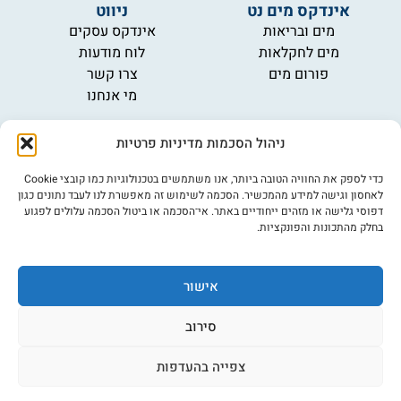
אינדקס מים נט
ניווט
מים ובריאות
אינדקס עסקים
מים לחקלאות
לוח מודעות
פורום מים
צרו קשר
מי אנחנו
מידע
ניהול הסכמות מדיניות פרטיות
תקנון
הרשמה לניוזלטר
כדי לספק את החוויה הטובה ביותר, אנו משתמשים בטכנולוגיות כמו קובצי Cookie
פרסמו אצלנו
לאחסון וגישה למידע מהמכשיר. הסכמה לשימוש זה מאפשרת לנו לעבד נתונים כגון
דפוסי גלישה או מזהים ייחודיים באתר. אי־הסכמה או ביטול הסכמה עלולים לפגוע
הצהרת נגישות
בחלק מהתכונות והפונקציות.
מדיניות פרטיות
אישור
©כל הזכויות שמורות למים נט (נוסד בשנת 2007)
אתר: דיביין
סירוב
צפייה בהעדפות