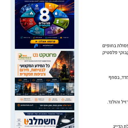
ת הרדודה. הפסולת בחופים
קבוקי פלסטיק
נמדד, בסחף
יל והולנד.
 הדייג