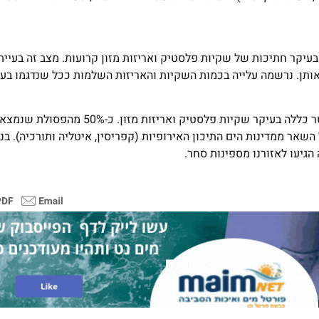
ת בין עומקים 20 מטר ל-80 מטר נמצאו בעיקר חתיכות של שקיות פלסטיק ואריזות מזון קרועות. מצב זה בעי
תן. נרשמה עלייה בכמות השקיות והאריזות השלמות ככל שנדגמו בעומ
גם הפסולת שנאספה בעומקים של בין 200 מטר ל-1,400 מטר כללה בעיקר שקיות פלסטיק
יתה ממקור ישראלי, כ-21% ממצרים וכל השאר ממדינות הים התיכון האירופיות (קפריסין, איטליה ותורכיה)
הגיעו לאזורנו מספינות סחר.