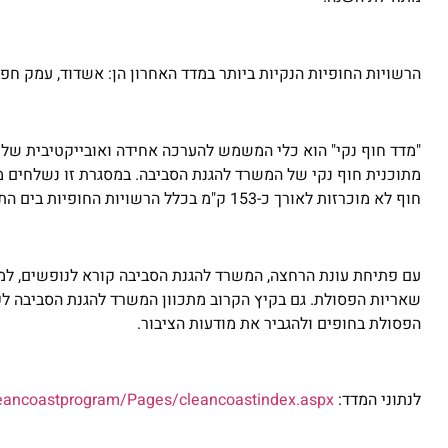
הרשויות החופיות הנקיות ביותר במדד האחרון הן: אשדוד, עמק חפר, 
"מדד חוף נקי" הוא כלי המשמש להערכה אחידה ואובייקטיבית של מ
חוף לא מוכרזות לאורך כ-153 ק"מ בכלל הרשויות החופיות בים התיכון ובמפרץ אילת.
עם פתיחת עונת הרחצה, המשרד להגנת הסביבה קורא לנופשים, למט
שאריות הפסולת. גם בקיץ הקרוב מתכוון המשרד להגנת הסביבה לק
הפסולת בחופים ולהגביר את מודעות הציבור.
לנתוני המדד:
cleancoastprogram/Pages/cleancoastindex.aspx