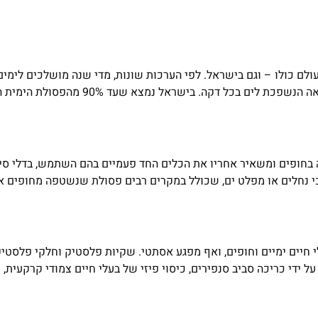
ולם כולו – וגם בישראל. לפי הערכות שונות, מדי שנה מושלכים לימים 
כ-8 מיליון טונות של פסולת פלסטיק, כמות המקבילה למשאית מלאה הנשפכת לים בכל 
המבלה בחופים ומשאיר אחריו את הכלים החד פעמיים בהם השתמש, בדלי סי
 נחלים או מפלט ים, שכולל במקרים רבים פסולת שנשטפה מחופים א
לי חיים ימיים וחופים, ואף מפגע אסתטי. שקיות פלסטיק וחלקי פלסטי
ל ידי כריכה סביב סנפירים, כיסוי פיזי של בעלי חיים צמודי קרקעית, 