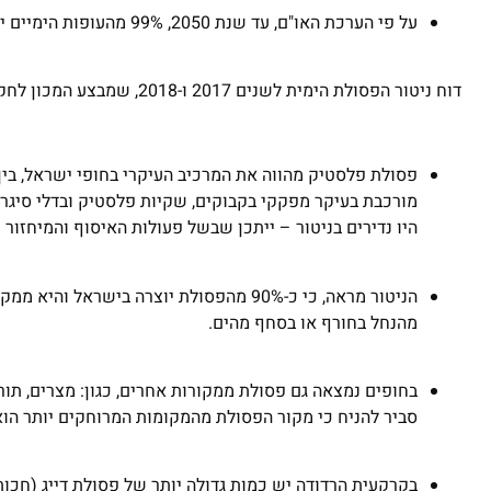
על פי הערכת האו"ם, עד שנת 2050, 99% מהעופות הימיים יכילו פלסטיק בגופם.
דוח ניטור הפסולת הימית לשנים 2017 ו-2018, שמבצע המכון לחקר ימים ואגמים עבור המשרד להגנת הסביבה, מראה כי:
מורכבת בעיקר מפקקי בקבוקים, שקיות פלסטיק ובדלי סיגריות
היו נדירים בניטור – ייתכן שבשל פעולות האיסוף והמיחזור 
הניטור מראה, כי כ-90% מהפסולת יוצרה ב
מהנחל בחורף או בסחף מהים.
בחופים נמצאה גם פסולת ממקורות אחרים, כגון: מצרים, תורכ
סביר להניח כי מקור הפסולת מהמקומות המרוחקים יותר הוא
בקרקעית הרדודה יש כמות גדולה יותר של פסולת דייג (חכו