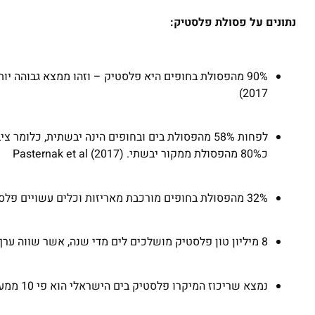
נתונים על פסולת פלסטיק:
90% מהפסולת בחופים היא פלסטיק – וזהו ממצא גבוהה יו
2017)
לפחות 58% מהפסולת בים ובחופים הינה יבשתית, כלו
כ80% מהפסולת ממקור יבשתי. Pasternak et al (2017)
32% מהפסולת בחופים מורכבת מאריזות וכלים עשויים פלסטיק (פסטרנק, 2017)
8 מיליון טון פלסטיק מושלכים לים מדי שנה, אשר שווה ערך למשאית אשפה כל דקה (2014, Jambeck)
נמצא שריכוז המיקרו פלסטיק בים הישראלי הוא פי 10 ממערב ים תיכון וגבוה מהממוצע העולמי (Van Der Hal, (2017.