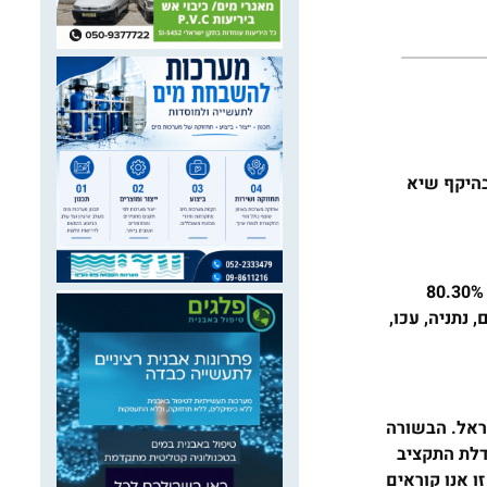
בהיקף שיא
בשנת 2018 המשרד שילש את התמיכה בתוכנית ל-6.2 מיליון שקל, וכעת ממשיך להגדיל אותה • מגמת השיפור בחופים ממשיכה: 80.30%
 נתניה, עכו,
שראל. הבשורה
דלת התקציב
ו אנו קוראים