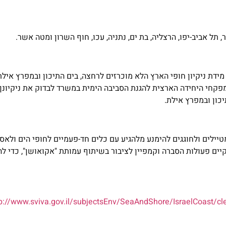
תל אביב-יפו, הרצליה, בת ים, נתניה, עכו, חוף השרון ומטה אשר.
ידת ניקיון חופי הארץ הלא מוכרזים לרחצה, בים התיכון ובמפרץ אילת
יילים ולחוגגים להימנע מלהגיע עם כלים חד-פעמיים לחופי הים ולאס
יים פעולות הסברה וקמפיין לציבור בשיתוף עמותת "אקואושן", כדי ל
tp://www.sviva.gov.il/subjectsEnv/SeaAndShore/IsraelCoast/