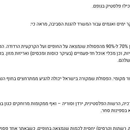
פסולת פלסטיק מהווה את המרכיב העיקרי בחופי ישראל, בין 70% ל-90% מהפסולת שנמצאה על החופים ועל הקרקעי
, וכן מכלי אוכל חד-פעמיים (בעיקר כוסות ומכסים) ואריזות מזון. ב
שלהם.
ישראל והיא ממקור מקומי. הפסולת שמקורה בישראל יכולה להגיע ממתרחצים בחוף ה
יה, הרשות הפלסטינית, ירדן וסוריה – ואף ממקומות מרוחקים כגון ברז
 בספינות סחר.
ת, רשתות וקרסים) יחסית לכמות שנמצאה בחופים, כשבאתר אחד פסולת