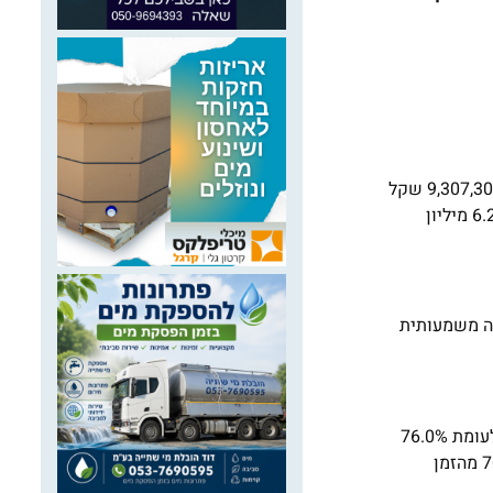
עונת הרחצה נפתחת ברגל ימין: המשרד להגנת הסביבה יתמוך בשנת 2019 ברשויות מקומיות שבתחומן חופים בלתי מוכרזים בהיקף של 9,307,300 שקל
– התמיכה הגדולה ביותר שניתנה עד כה על-ידי המשרד. זאת, לאחר שבשנת 2018, המשרד כבר שילש את התמיכה בתכנית "חוף נקי" לכ-6.2 מיליון
תה משמעותית
ממדד חוף נקי של המשרד להגנת הסביבה לתקופה שעד ה-14 במאי עולה, כי 80.30% מהחופים שנמדדו דורגו כ"נקיים" עד "נקיים מאוד", לעומת 76.0%
במדד הקודם. בתקופה המקבילה בשנה שעברה נמצאו רק 68.18 מהחופים נקיים עד נקיים מאד. 69.7% אחוז מהחופים הנקיים לפחות 70% מהזמן