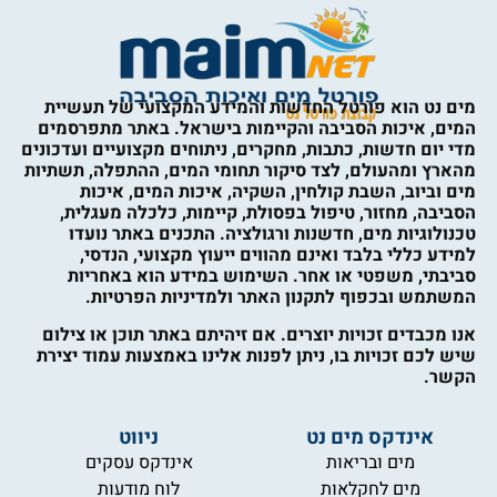
מים נט הוא פורטל החדשות והמידע המקצועי של תעשיית
המים, איכות הסביבה והקיימות בישראל. באתר מתפרסמים
מדי יום חדשות, כתבות, מחקרים, ניתוחים מקצועיים ועדכונים
מהארץ ומהעולם, לצד סיקור תחומי המים, ההתפלה, תשתיות
מים וביוב, השבת קולחין, השקיה, איכות המים, איכות
הסביבה, מחזור, טיפול בפסולת, קיימות, כלכלה מעגלית,
טכנולוגיות מים, חדשנות ורגולציה. התכנים באתר נועדו
למידע כללי בלבד ואינם מהווים ייעוץ מקצועי, הנדסי,
סביבתי, משפטי או אחר. השימוש במידע הוא באחריות
המשתמש ובכפוף לתקנון האתר ולמדיניות הפרטיות.
אנו מכבדים זכויות יוצרים. אם זיהיתם באתר תוכן או צילום
שיש לכם זכויות בו, ניתן לפנות אלינו באמצעות עמוד יצירת
הקשר.
אינדקס מים נט
ניווט
מים ובריאות
אינדקס עסקים
מים לחקלאות
לוח מודעות