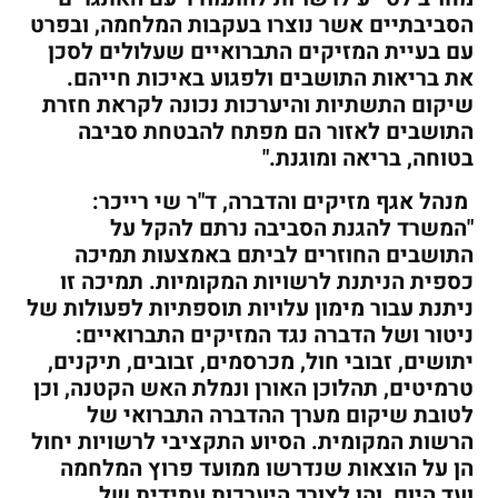
הסביבתיים אשר נוצרו בעקבות המלחמה, ובפרט
עם בעיית המזיקים התברואיים שעלולים לסכן
את בריאות התושבים ולפגוע באיכות חייהם.
שיקום התשתיות והיערכות נכונה לקראת חזרת
התושבים לאזור הם מפתח להבטחת סביבה
בטוחה, בריאה ומוגנת."
מנהל אגף מזיקים והדברה, ד"ר שי רייכר:
"המשרד להגנת הסביבה נרתם להקל על
התושבים החוזרים לביתם באמצעות תמיכה
כספית הניתנת לרשויות המקומיות. תמיכה זו
ניתנת עבור מימון עלויות תוספתיות לפעולות של
ניטור ושל הדברה נגד המזיקים התברואיים:
יתושים, זבובי חול, מכרסמים, זבובים, תיקנים,
טרמיטים, תהלוכן האורן ונמלת האש הקטנה, וכן
לטובת שיקום מערך ההדברה התברואי של
הרשות המקומית. הסיוע התקציבי לרשויות יחול
הן על הוצאות שנדרשו ממועד פרוץ המלחמה
ועד היום, והן לצורך היערכות עתידית של