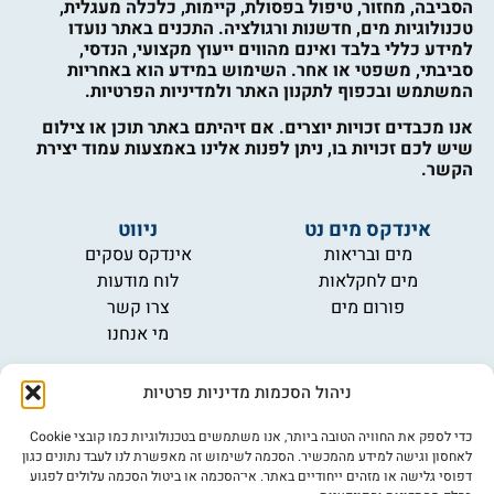
הסביבה, מחזור, טיפול בפסולת, קיימות, כלכלה מעגלית,
טכנולוגיות מים, חדשנות ורגולציה. התכנים באתר נועדו
למידע כללי בלבד ואינם מהווים ייעוץ מקצועי, הנדסי,
סביבתי, משפטי או אחר. השימוש במידע הוא באחריות
המשתמש ובכפוף לתקנון האתר ולמדיניות הפרטיות.
אנו מכבדים זכויות יוצרים. אם זיהיתם באתר תוכן או צילום
שיש לכם זכויות בו, ניתן לפנות אלינו באמצעות עמוד יצירת
הקשר.
אינדקס מים נט
ניווט
מים ובריאות
אינדקס עסקים
מים לחקלאות
לוח מודעות
פורום מים
צרו קשר
מי אנחנו
מידע
ניהול הסכמות מדיניות פרטיות
תקנון
הרשמה לניוזלטר
כדי לספק את החוויה הטובה ביותר, אנו משתמשים בטכנולוגיות כמו קובצי Cookie
פרסמו אצלנו
לאחסון וגישה למידע מהמכשיר. הסכמה לשימוש זה מאפשרת לנו לעבד נתונים כגון
דפוסי גלישה או מזהים ייחודיים באתר. אי־הסכמה או ביטול הסכמה עלולים לפגוע
הצהרת נגישות