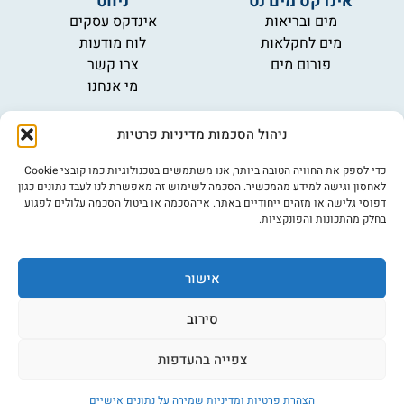
אינדקס מים נט
ניווט
מים ובריאות
אינדקס עסקים
מים לחקלאות
לוח מודעות
פורום מים
צרו קשר
מי אנחנו
מידע
ניהול הסכמות מדיניות פרטיות
תקנון
הרשמה לניוזלטר
כדי לספק את החוויה הטובה ביותר, אנו משתמשים בטכנולוגיות כמו קובצי Cookie
פרסמו אצלנו
לאחסון וגישה למידע מהמכשיר. הסכמה לשימוש זה מאפשרת לנו לעבד נתונים כגון
דפוסי גלישה או מזהים ייחודיים באתר. אי־הסכמה או ביטול הסכמה עלולים לפגוע
הצהרת נגישות
בחלק מהתכונות והפונקציות.
מדיניות פרטיות
אישור
©כל הזכויות שמורות למים נט (נוסד בשנת 2007)
אתר: דיביין
סירוב
צפייה בהעדפות
הצהרת פרטיות ומדיניות שמירה על נתונים אישיים