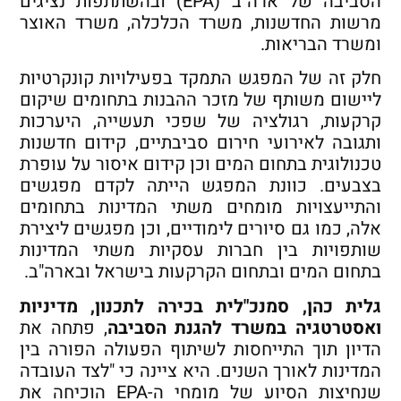
הסביבה של ארה"ב (EPA) ובהשתתפות נציגים
מרשות החדשנות, משרד הכלכלה, משרד האוצר
ומשרד הבריאות.
חלק זה של המפגש התמקד בפעילויות קונקרטיות
ליישום משותף של מזכר ההבנות בתחומים שיקום
קרקעות, רגולציה של שפכי תעשייה, היערכות
ותגובה לאירועי חירום סביבתיים, קידום חדשנות
טכנולוגית בתחום המים וכן קידום איסור על עופרת
בצבעים. כוונת המפגש הייתה לקדם מפגשים
והתייעצויות מומחים משתי המדינות בתחומים
אלה, כמו גם סיורים לימודיים, וכן מפגשים ליצירת
שותפויות בין חברות עסקיות משתי המדינות
בתחום המים ובתחום הקרקעות בישראל ובארה"ב.
גלית כהן, סמנכ"לית בכירה לתכנון, מדיניות
ואסטרטגיה במשרד להגנת הסביבה
, פתחה את
הדיון תוך התייחסות לשיתוף הפעולה הפורה בין
המדינות לאורך השנים. היא ציינה כי "לצד העובדה
שנחיצות הסיוע של מומחי ה-EPA הוכיחה את