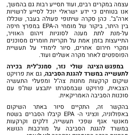
עצמה במקרים רבים, ועוד תסייע רבות גם בהמשך,
אנו בטוחים כי ידע ישראלי יוכל לסייע לרשויות
ארה"ב". כהן סקרה שיתופי פעולה בעבר, שכללו
בין היתר, ביקור של מומחי ה-EPA במפרץ חיפה
על-מנת לתת מענה לסוגיות זיהום האוויר,
התייעצות בזמן אמת על תקריות חומרים מסוכנים
ומקרי חירום אחרים, סיור לימודי על תעשיית
הפוספטים לאחר מקרה אשלים ועוד.
במפגש הציגה שולי נזר, סמנכ"לית בכירה
לתעשייה במשרד להגנת הסביבה
, גם את פרויקט
שיקום קרקעות מחנות צה"ל ומפעלי התעשיה
הצבאית, פרויקט שבמסגרתו יתבצע שת"פ עם
סוכנות הסביבה האמריקאית.
בהקשר זה, התקיים סיור באתר השיקום
באפולוניה, ונציגי ה- EPA קיבלו הסברים בשטח
מאנשי אגף שפכי תעשייה, דלקים וקרקעות
במשרד להגנת הסביבה על מורכבות הנושא