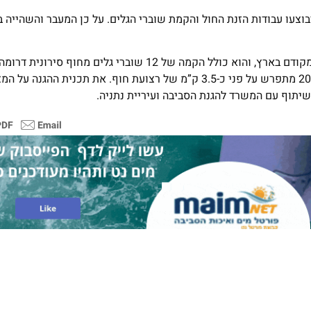
בוצעו עבודות הזנת החול והקמת שוברי הגלים. על כן המעבר והשהייה 
ההגנה על המצוק בנתניה הינו פרויקט שוברי הגלים הגדול ביותר שמקודם בארץ, והוא כולל הקמה של 12 שוב
והזנת חול לצורך הרחבת רצועת החוף. הפרויקט שהחל באפריל 2021 מתפרש על פני כ-3.5 ק”מ של רצועת חוף. את תכני
יתוף עם המשרד להגנת הסביבה ועיריית נתניה.