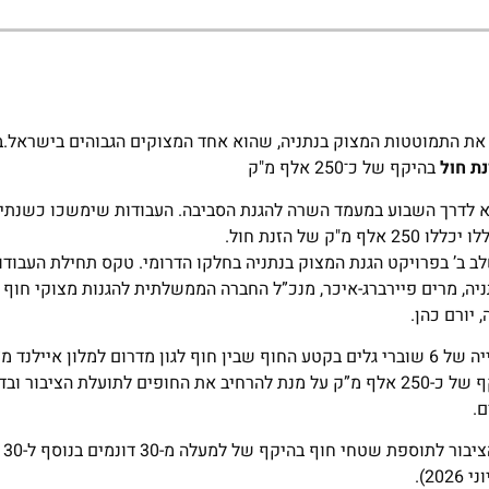
את התמוטטות המצוק בנתניה, שהוא אחד המצוקים הגבוהים בישראל.
נת חול
בהיקף של כ־250 אלף מ"ק
א לדרך השבוע במעמד השרה להגנת הסביבה. העבודות שימשכו כשנתיי
ב ב’ בפרויקט הגנת המצוק בנתניה בחלקו הדרומי. טקס תחילת העבודו
ר נתניה, מרים פיירברג-איכר, מנכ”ל החברה הממשלתית להגנות מצוקי חוף 
 יורם כהן.
העבודות, בהשקעה כספית כוללת של כ-100 מיליון ש”ח, יכללו: בנייה של 6 שוברי גלים בקטע החוף שבין חוף לגון מדרום למ
ל-6 שוברי הגלים שכבר הוקמו מצפון להם, והזנת חול בחופים בהיקף של כ-250 אלף מ”ק על מנת להרחיב את החופים לתוע
.
שוברי
2).