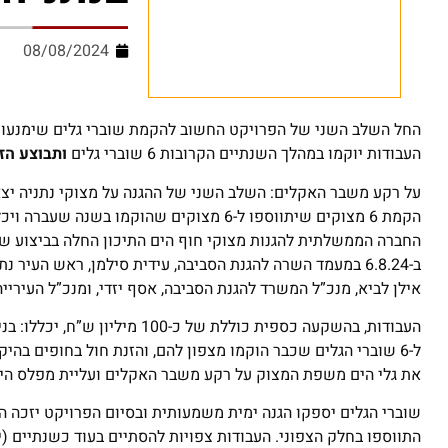
08/08/2024
החל השלב השני של הפרויקט החשוב להקמת שוברי גלים שימנעו 
העבודות יוקמו במהלך השנתיים הקרובות 6 שוברי גלים
ותבוצע הז
על רקע משבר האקלים: השלב השני של ההגנה על מצוקי נתניה יצ
הקמת 6 מצוקים שיתווספו ל-6 מצוקים שהוקמו בשנה שעברה ויכללו יכללו 250 אלף מ"ק של הזנת חול.
החברה הממשלתית להגנות מצוקי חוף הים התיכון החלה בביצוע של
ב-6.8.24 במעמד השרה להגנת הסביבה, עידית סילמן, ראש העי
אילן לביא, מנכ”ל המשרד להגנת הסביבה, אסף יזדי, ומנכ”ל העירייה,
את גלי הים משפת המצוק על רקע משבר האקלים ועליית מפלס הים
התווספו בחלק הצפוני. העבודות צפויות להסתיים בעוד כשנתיים (יוני 026