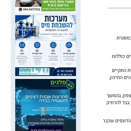
במסגרת
ם כוללות
ת התקיים
הים התיכון,
לון איילנד מצפון, בהמשך
לת הציבור ובד בבד להרחיק
 הגלים יספקו הגנה ימית משמעותית ובסיום הפרויקט יזכה הציבור לתוספת שטחי חוף בהיקף של למעלה מ-30 דונמים בנוסף ל-30 הדונמים שכבר