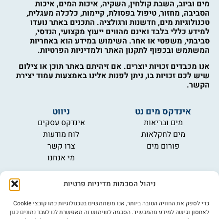
מים וביוב, השבת קולחין, השקיה, איכות המים, איכות
הסביבה, מחזור, טיפול בפסולת, קיימות, כלכלה מעגלית,
טכנולוגיות מים, חדשנות ורגולציה. התכנים באתר נועדו
למידע כללי בלבד ואינם מהווים ייעוץ מקצועי, הנדסי,
סביבתי, משפטי או אחר. השימוש במידע הוא באחריות
המשתמש ובכפוף לתקנון האתר ולמדיניות הפרטיות.
אנו מכבדים זכויות יוצרים. אם זיהיתם באתר תוכן או צילום
שיש לכם זכויות בו, ניתן לפנות אלינו באמצעות עמוד יצירת
הקשר.
אינדקס מים נט
ניווט
מים ובריאות
אינדקס עסקים
מים לחקלאות
לוח מודעות
פורום מים
צרו קשר
מי אנחנו
מידע
ניהול הסכמות מדיניות פרטיות
תקנון
הרשמה לניוזלטר
כדי לספק את החוויה הטובה ביותר, אנו משתמשים בטכנולוגיות כמו קובצי Cookie
פרסמו אצלנו
לאחסון וגישה למידע מהמכשיר. הסכמה לשימוש זה מאפשרת לנו לעבד נתונים כגון