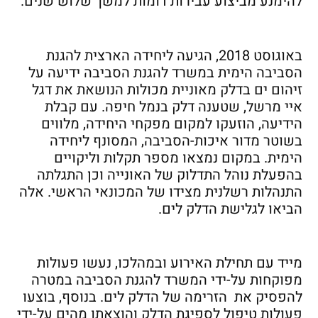
להימנע מביצוע עבירות דומות למשך שלוש שנים.
באוגוסט 2018, הגיעה ליחידה הארצית להגנת
הסביבה הימית במשרד להגנת הסביבה ידיעה על
זיהום ים בדלק מאוניית מכולות הנושאת את דגל
איי מרשל, שטענה דלק בנמל חיפה. עם קבלת
הידיעה, הוזעקו למקום מפקחי היחידה, מלווים
בשוטר מדור איכות-הסביבה, המסונף ליחידה
הימית. במקום נמצאו מספר תקלות וליקויים
בהפעלת נוהל התדלוק של האונייה וכן התגלתה
התנהלות רשלנית מצידו של המכונאי הראשי. אלה
הביאו לגלישת הדלק לים.
מייד עם תחילת האירוע ובמהלכו, נעשו פעולות
מפוקחות על-ידי המשרד להגנת הסביבה במטרה
להפסיק את הזרימה של הדלק לים. בנוסף, בוצעו
פעולות טיפול לספיגת הדלק והוצאתו מהים על-ידי