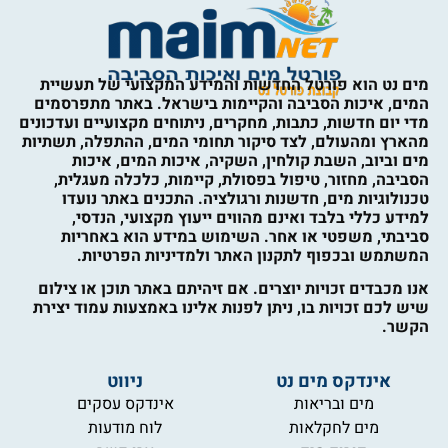
מים נט הוא פורטל החדשות והמידע המקצועי של תעשיית
המים, איכות הסביבה והקיימות בישראל. באתר מתפרסמים
מדי יום חדשות, כתבות, מחקרים, ניתוחים מקצועיים ועדכונים
מהארץ ומהעולם, לצד סיקור תחומי המים, ההתפלה, תשתיות
מים וביוב, השבת קולחין, השקיה, איכות המים, איכות
הסביבה, מחזור, טיפול בפסולת, קיימות, כלכלה מעגלית,
טכנולוגיות מים, חדשנות ורגולציה. התכנים באתר נועדו
למידע כללי בלבד ואינם מהווים ייעוץ מקצועי, הנדסי,
סביבתי, משפטי או אחר. השימוש במידע הוא באחריות
המשתמש ובכפוף לתקנון האתר ולמדיניות הפרטיות.
אנו מכבדים זכויות יוצרים. אם זיהיתם באתר תוכן או צילום
שיש לכם זכויות בו, ניתן לפנות אלינו באמצעות עמוד יצירת
הקשר.
אינדקס מים נט
ניווט
מים ובריאות
אינדקס עסקים
מים לחקלאות
לוח מודעות