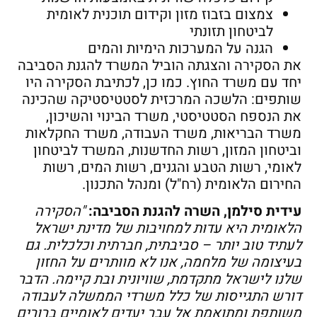
צמצום בזבוז מזון וקידום תוכנית לאומית
לביטחון תזונתי
הגנה על המערכות הימיות והמים
את הסקירה והצגתה הוביל המשרד להגנת הסביבה
יחד עם משרד החוץ. כמו כן, לכתיבת הסקירה היו
שותפים: הלשכה המרכזית לסטטיסטיקה שהכינה
את הנספח הסטטיסטי, משרד הבינוי והשיכון,
משרד הבריאות, משרד העבודה, משרד החקלאות
וביטחון המזון, רשות החדשנות, המשרד לביטחון
לאומי, רשות הטבע והגנים, רשות המים, רשות
החירום הלאומית (רח"ל) ומנהל התכנון.
עידית סילמן, השרה להגנת הסביבה:
"הסקירה
הלאומית היא עדות למחויבות של מדינת ישראל
לעתיד טוב יותר – סביבתית, חברתית וכלכלית. גם
בעיצומה של מלחמה, אנו לא מוותרים על החזון
שלנו לישראל מתקדמת, שוויונית ובת קיימה. הדבר
דורש התגייסות של כלל משרדי הממשלה לעבודה
משותפת ומתואמת אל עבר יעדים לאומיים ברורים