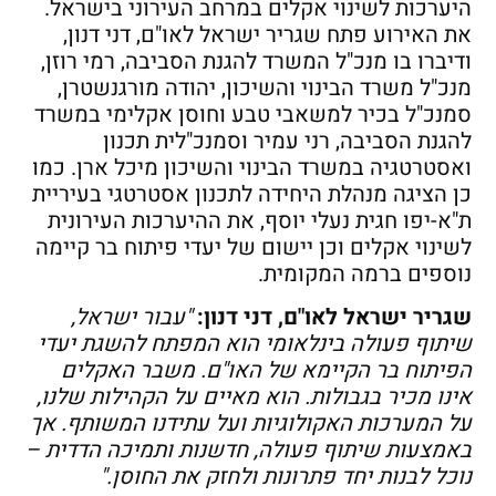
היערכות לשינוי אקלים במרחב העירוני בישראל.
את האירוע פתח שגריר ישראל לאו"ם, דני דנון,
ודיברו בו מנכ"ל המשרד להגנת הסביבה, רמי רוזן,
מנכ"ל משרד הבינוי והשיכון, יהודה מורגנשטרן,
סמנכ"ל בכיר למשאבי טבע וחוסן אקלימי במשרד
להגנת הסביבה, רני עמיר וסמנכ"לית תכנון
ואסטרטגיה במשרד הבינוי והשיכון מיכל ארן. כמו
כן הציגה מנהלת היחידה לתכנון אסטרטגי בעיריית
ת"א-יפו חגית נעלי יוסף, את ההיערכות העירונית
לשינוי אקלים וכן יישום של יעדי פיתוח בר קיימה
נוספים ברמה המקומית.
שגריר ישראל לאו"ם, דני דנון:
"עבור ישראל,
שיתוף פעולה בינלאומי הוא המפתח להשגת יעדי
הפיתוח בר הקיימא של האו"ם. משבר האקלים
אינו מכיר בגבולות. הוא מאיים על הקהילות שלנו,
על המערכות האקולוגיות ועל עתידנו המשותף. אך
באמצעות שיתוף פעולה, חדשנות ותמיכה הדדית –
נוכל לבנות יחד פתרונות ולחזק את החוסן."