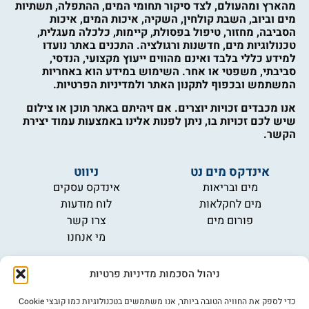
מהארץ ומהעולם, לצד סיקור תחומי המים, ההתפלה, תשתיות
מים וביוב, השבת קולחין, השקיה, איכות המים, איכות
הסביבה, מחזור, טיפול בפסולת, קיימות, כלכלה מעגלית,
טכנולוגיות מים, חדשנות ורגולציה. התכנים באתר נועדו
למידע כללי בלבד ואינם מהווים ייעוץ מקצועי, הנדסי,
סביבתי, משפטי או אחר. השימוש במידע הוא באחריות
המשתמש ובכפוף לתקנון האתר ולמדיניות הפרטיות.
אנו מכבדים זכויות יוצרים. אם זיהיתם באתר תוכן או צילום
שיש לכם זכויות בו, ניתן לפנות אלינו באמצעות עמוד יצירת
הקשר.
אינדקס מים נט
ניווט
מים ובריאות
אינדקס עסקים
מים לחקלאות
לוח מודעות
פורום מים
צרו קשר
מי אנחנו
מידע
ניהול הסכמות מדיניות פרטיות
תקנון
הרשמה לניוזלטר
כדי לספק את החוויה הטובה ביותר, אנו משתמשים בטכנולוגיות כמו קובצי Cookie