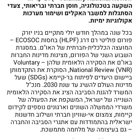
השקעה בטכנולוגיה, חוסן חברתי ובריאותי, צעדי
הסתגלות למשבר האקלים ושימור מערכות
אקולוגיות ימיות.
בכל שנה במהלך חודש יולי מתקיים בניו יורק
פורום פוליטי רם דרג (HLPF) בחסות ECOSOC –
המועצה הכלכלית-חברתית של האו"ם. במסגרת
השבוע השני של הפורום, מציגות מדינות החברות
באו"ם את הסקירה הלאומית שלהן – Voluntary
National Review (VNR), הסוקרת את התקדמותן
ביישום היעדים לפיתוח בר-קיימא (SDGs) שעל
מדינות העולם להשיג עד שנת 2030. מנכ"ל
המשרד להגנת הסביבה הציג את הסקירה הלאומית
השנייה של ישראל, המשקפת את הפעולה של
משרדי הממשלה השונים וארגונים נוספים לקידום
קיימות, צמצום אי-שוויון חברתי ושילוב חדשנות
ישראלית בהתמודדות עם אתגרי הסביבה והחברה
– גם בעיצומה של מלחמה מתמשכת.