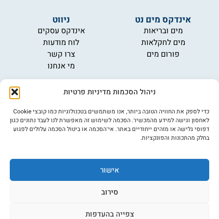
אינדקס מים נט
ניווט
מים ובריאות
אינדקס עסקים
מים לחקלאות
לוח מודעות
פורום מים
צרו קשר
מי אנחנו
מידע
ניהול הסכמות מדיניות פרטיות
תקנון
הרשמה לניוזלטר
כדי לספק את החוויה הטובה ביותר, אנו משתמשים בטכנולוגיות כמו קובצי Cookie
פרסמו אצלנו
לאחסון וגישה למידע מהמכשיר. הסכמה לשימוש זה מאפשרת לנו לעבד נתונים כגון
דפוסי גלישה או מזהים ייחודיים באתר. אי־הסכמה או ביטול הסכמה עלולים לפגוע
הצהרת נגישות
בחלק מהתכונות והפונקציות.
מדיניות פרטיות
אישור
©כל הזכויות שמורות למים נט (נוסד בשנת 2007)
אתר: דיביין
סירוב
צפייה בהעדפות