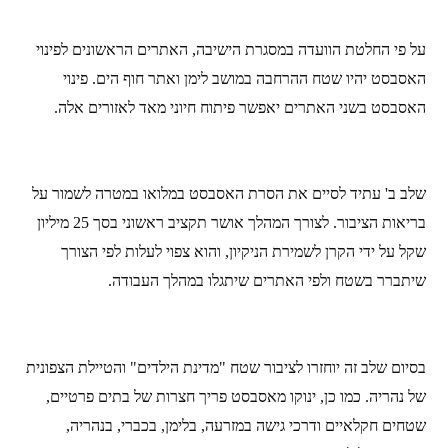
על פי החלטת הוועדה במסגרת הישיבה, האתרים הראשונים לפינוי
האסבסט יהיו שטח ההרחבה במושב לימן ואתר חוף הים. פינוי
האסבסט בשני האתרים יאפשר פיתוח חיוני מאד לאזורים אלה.
שלב ב' עתיד לסיים את הסרת האסבסט במלואו במטרה לשמור על
בריאות הציבור. לצורך המהלך אושר תקציב ראשוני בסך 25 מיליון
שקל על ידי הקרן לשמירת הניקיון, והוא צפוי לעלות לפי הצורך
שיתברר בשטח ולפי האתרים שיתגלו במהלך העבודה.
בסיום שלב זה יוחזרו לציבור שטח "מדינת הילדים" והטיילת הצפונית
של נהריה. כמו כן, ינוקו מאסבסט פריך חצרות של בתים פרטיים,
שטחים חקלאיים ודרכי גישה במזרעה, בלימן, בכברי, בנהריה,