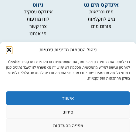
אינדקס מים נט
ניווט
מים ובריאות
אינדקס עסקים
מים לחקלאות
לוח מודעות
פורום מים
צרו קשר
מי אנחנו
מידע
ניהול הסכמות מדיניות פרטיות
תקנון
הרשמה לניוזלטר
כדי לספק את החוויה הטובה ביותר, אנו משתמשים בטכנולוגיות כמו קובצי Cookie
פרסמו אצלנו
לאחסון וגישה למידע מהמכשיר. הסכמה לשימוש זה מאפשרת לנו לעבד נתונים כגון
דפוסי גלישה או מזהים ייחודיים באתר. אי־הסכמה או ביטול הסכמה עלולים לפגוע
הצהרת נגישות
בחלק מהתכונות והפונקציות.
מדיניות פרטיות
אישור
©כל הזכויות שמורות למים נט (נוסד בשנת 2007)
אתר: דיביין
סירוב
צפייה בהעדפות