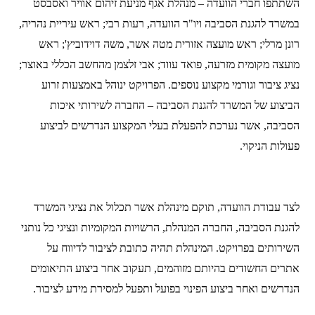
השתתפו חברי הוועדה – מנהלת אגף מניעת זיהום אוויר ואסבסט
במשרד להגנת הסביבה ויו"ר הוועדה, רעות רבי; ראש עיריית נהריה,
רונן מרלי; ראש מועצה אזורית מטה אשר, משה דוידוביץ'; ראש
מועצה מקומית מזרעה, פואד עווד; אבי זלצמן מהחשב הכללי באוצר;
נציג ציבור וגורמי מקצוע נוספים. הפרויקט ינוהל באמצעות זרוע
הביצוע של המשרד להגנת הסביבה – החברה לשירותי איכות
הסביבה, אשר נערכת להפעלת בעלי המקצוע הנדרשים לביצוע
פעולות הניקוי.
לצד עבודת הוועדה, תוקם מינהלת אשר תכלול את נציגי המשרד
להגנת הסביבה, החברה המנהלת, הרשויות המקומיות ונציגי כל נותני
השירותים בפרויקט. המינהלת תהיה כתובת לציבור לדיווח על
אתרים החשודים בהיותם מזוהמים, תעקוב אחר ביצוע התיאומים
הנדרשים ואחר ביצוע הפינוי בפועל ותפעל למסירת מידע לציבור.