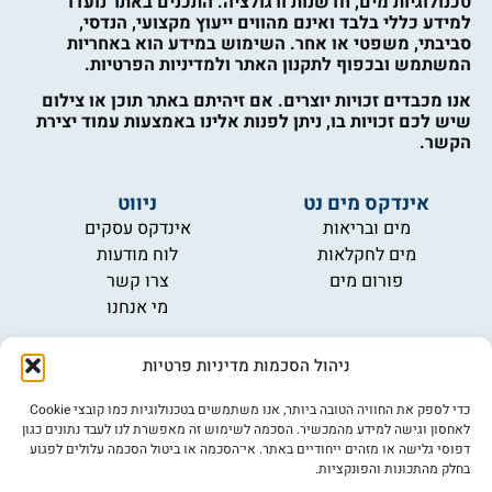
טכנולוגיות מים, חדשנות ורגולציה. התכנים באתר נועדו
למידע כללי בלבד ואינם מהווים ייעוץ מקצועי, הנדסי,
סביבתי, משפטי או אחר. השימוש במידע הוא באחריות
המשתמש ובכפוף לתקנון האתר ולמדיניות הפרטיות.
אנו מכבדים זכויות יוצרים. אם זיהיתם באתר תוכן או צילום
שיש לכם זכויות בו, ניתן לפנות אלינו באמצעות עמוד יצירת
הקשר.
אינדקס מים נט
ניווט
מים ובריאות
אינדקס עסקים
מים לחקלאות
לוח מודעות
פורום מים
צרו קשר
מי אנחנו
מידע
ניהול הסכמות מדיניות פרטיות
תקנון
הרשמה לניוזלטר
כדי לספק את החוויה הטובה ביותר, אנו משתמשים בטכנולוגיות כמו קובצי Cookie
פרסמו אצלנו
לאחסון וגישה למידע מהמכשיר. הסכמה לשימוש זה מאפשרת לנו לעבד נתונים כגון
דפוסי גלישה או מזהים ייחודיים באתר. אי־הסכמה או ביטול הסכמה עלולים לפגוע
הצהרת נגישות
בחלק מהתכונות והפונקציות.
מדיניות פרטיות