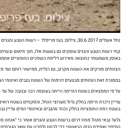
נחל אשלים 30.6.2017, צילום: בעז פריפלד – רשות הטבע והגנים
קחי רשות הטבע והגנים עוסקים גם בשעות אלו, תוך תיאום ובשיתו
באופן משמעותי כתוצאה מאירוע דליפת השפכים החומציים אתמו
הצוותים סורקים את השטח מקרוב, גם רגלית, ממישור רותם ועד מאגר אשלים הצמוד לכביש 90
במסגרת זאת הצוותים מבצעים דגימות של השטח בגבים ואיגומי המ
על פי הממצאים בשטח הזרימה הייתה בעוצמה רבה ובגובה של עד 4 מטר בחלק מערוצי הנחל – יותר מכל זרם של שיטפון רגיל.
עדיין ניכרת זרימה בחלק גדול מערוצי הנחל, והפקחים בשטח רואי
בשטח רמת החומציות בחלק נכהד מהגבים ובאיגומי המים עדיין גבוהה
גלעד גבאי מנהל מחוז דרום ברשות הטבע והגנים אומר כי "אנחנו 
המיפוי ואמידת הנזק הראשוני כדי לבחון ולתכנן עם שאר הגורמים 