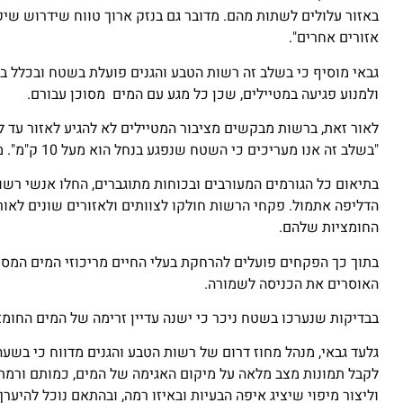
באזור עלולים לשתות מהם. מדובר גם בנזק ארוך טווח שידרוש שי
אזורים אחרים".
גבאי מוסיף כי בשלב זה רשות הטבע והגנים פועלת בשטח ובכלל ב
ולמנוע פגיעה במטיילים, שכן כל מגע עם המים מסוכן עבורם.
לאור זאת, ברשות מבקשים מציבור המטיילים לא להגיע לאזור עד 
"בשלב זה אנו מעריכים כי השטח שנפגע בנחל הוא מעל 10 ק"מ". מוסיף גבאי.
בתיאום כל הגורמים המעורבים ובכוחות מתוגברים, החלו אנשי רשות
הדליפה אתמול. פקחי הרשות חולקו לצוותים ולאזורים שונים לאורכ
החומציות שלהם.
בתוך כך הפקחים פועלים להרחקת בעלי החיים מריכוזי המים המסו
האוסרים את הכניסה לשמורה.
בבדיקות שנערכו בשטח ניכר כי ישנה עדיין זרימה של המים החומצ
גלעד גבאי, מנהל מחוז דרום של רשות הטבע והגנים מדווח כי בשעה
לקבל תמונות מצב מלאה על מיקום האגימה של המים, כמותם ורמת 
וליצור מיפוי שיציג איפה הבעיות ובאיזו רמה, ובהתאם נוכל להיערך