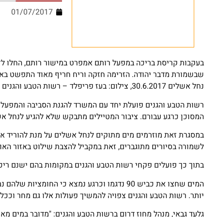
01/07/2017
בעקבות קריסת בריכה במפעל רותם אמפרט במישור רותם, החלו לזר
שבשמורת מדבר יהודה. הזרימה חזקה וריח חריף מאוד התפשט באז
נחל אשלים 30.6.2017, צילום: בעז פריפלד – רשות הטבע והגנים
רשות הטבע והגנים פועלת יחד עם המשרד להגנת הסביבה והמפעלים
המסוכן כרגע עבורם. ציבור המטיילים מתבקש שלא להגיע לנחל א
במסגרת זאת מוזרמים מים מתוקים לנחל אשלים על מנת להוריד את
לשמורה בסיורים מתוגברים, זאת במקביל להצבת שילוט באזור האוס
בתוך כך פועלים פקחי רשות הטבע והגנים במקומות בהם ישנם ריכו
המים שחצו את כביש 90 נדגמו וכרגע נמצא כי ה
יותר. רשות הטבע והגנים צפויה להמשיך פעולות אלו גם מחר וככל
גלעד גבאי, מנהל מחוז דרום ברשות הטבע והגנים: "מדובר במים מאו