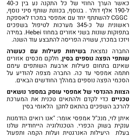
כאשר הערך החוזי של כל התקנה נע בין כ-40
ל-190 אלף דולר . בנוסף, בכוונת שותף סיני נוסף,
CGGC להשתתף יחד עם אמפסי במכרז לאספקת
ראשונית של כ-345 מערכות לטיפול בשפכים
בתפוקות שונות בשני אזורים במחוז Hebei. במידה
ויזכו במכרז, עשויה הפריסה להתבצע עוד השנה.
החברה נמצאת
בשיחות פעילות עם כעשרה
שותפי הפצה נוספים בסין
, חלקם מכסים אזורים
שאינם בתחום פעילות ארבעת השותפים עימם
חתמה אמפסי עד כה. החברה מצפה להודיע על
הסכמי הפצה נוספים במהלך החודשים הבאים.
הצוות ההנדסי של אמפסי עוסק במספר נושאים
טכניים
כדי לקדם ולהתאים טכנית את המערכת
להרכב השפכים בהתאם לתקן הלאומי בסין
איתן לוי, מנכ"ל אמפסי אומר: "אנו רואים הזדמנות
ענקית בשוק הכפרי. הטכנולוגיה הייחודית שלנו
בעלת היעילות האנרגטית ועלות הקמה ותפעול