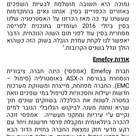
נמוכה היא תשובה מושלמת לבעיות השפכים
באזורים הכפריים בסין. אנחנו גאים בהתקדמות
שעשינו עד כה מאז הכרזנו על האסטרטגיה שלנו
בסין ביולי 2016 ועומדים בתוכנית לפריסה
מסחרית בסין עוד לפני תום השנה הנוכחית. הדבר
יאפשר לנו לקחת עמדת הובלה בשוק הזה כשהוא
הולך וגדל בשנים הקרובות."
אודות
Emefcy
חברת Emefcy (אמפסי) הינה חברה ציבורית
הנסחרת בבורסת ה-ASX באוסטרליה (סימול –
EMC). החברה מפתחת, מייצרת ומשווקת מערכות
חדשות יעילות וחסכוניות לטיפול במי שפכים וזאת
במטרה לשנות את הכלכלה בשווקים שונים תוך
שהיא נותנת מענה לביקוש הגלובלי הגובר למים
נקיים ע"י עיריות ומתקני תעשייה. אמפסי זוכה
להכרה בינלאומית ומקבלת פרסי חדשנות ויחד עם
רקע מדעי חזק נמצאת החברה בחזית הדור הבא