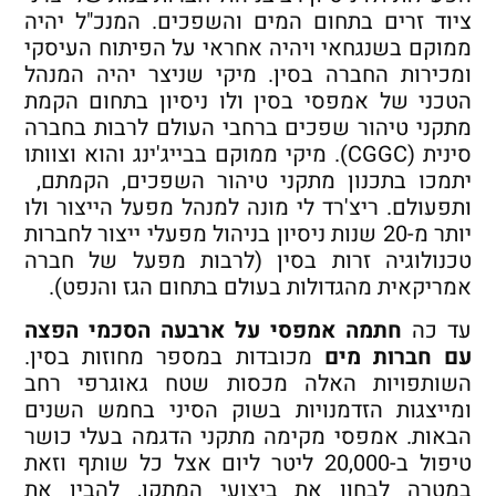
ציוד זרים בתחום המים והשפכים. המנכ"ל יהיה
ממוקם בשנגחאי ויהיה אחראי על הפיתוח העיסקי
ומכירות החברה בסין. מיקי שניצר יהיה המנהל
הטכני של אמפסי בסין ולו ניסיון בתחום הקמת
מתקני טיהור שפכים ברחבי העולם לרבות בחברה
סינית (CGGC). מיקי ממוקם בבייג'ינג והוא וצוותו
יתמכו בתכנון מתקני טיהור השפכים, הקמתם,
ותפעולם. ריצ'רד לי מונה למנהל מפעל הייצור ולו
יותר מ-20 שנות ניסיון בניהול מפעלי ייצור לחברות
טכנולוגיה זרות בסין (לרבות מפעל של חברה
אמריקאית מהגדולות בעולם בתחום הגז והנפט).
עד כה
חתמה אמפסי על ארבעה הסכמי הפצה
עם חברות מים
מכובדות במספר מחוזות בסין.
השותפויות האלה מכסות שטח גאוגרפי רחב
ומייצגות הזדמנויות בשוק הסיני בחמש השנים
הבאות. אמפסי מקימה מתקני הדגמה בעלי כושר
טיפול ב-20,000 ליטר ליום אצל כל שותף וזאת
במטרה לבחון את ביצועי המתקן, להבין את