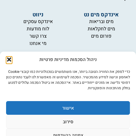
אינדקס מים נט
ניווט
מים ובריאות
אינדקס עסקים
מים לחקלאות
לוח מודעות
פורום מים
צרו קשר
מי אנחנו
מידע
ניהול הסכמות מדיניות פרטיות
תקנון
הרשמה לניוזלטר
כדי לספק את החוויה הטובה ביותר, אנו משתמשים בטכנולוגיות כמו קובצי Cookie
פרסמו אצלנו
לאחסון וגישה למידע מהמכשיר. הסכמה לשימוש זה מאפשרת לנו לעבד נתונים כגון
דפוסי גלישה או מזהים ייחודיים באתר. אי־הסכמה או ביטול הסכמה עלולים לפגוע
הצהרת נגישות
בחלק מהתכונות והפונקציות.
מדיניות פרטיות
אישור
©כל הזכויות שמורות למים נט (נוסד בשנת 2007)
אתר: דיביין
סירוב
צפייה בהעדפות