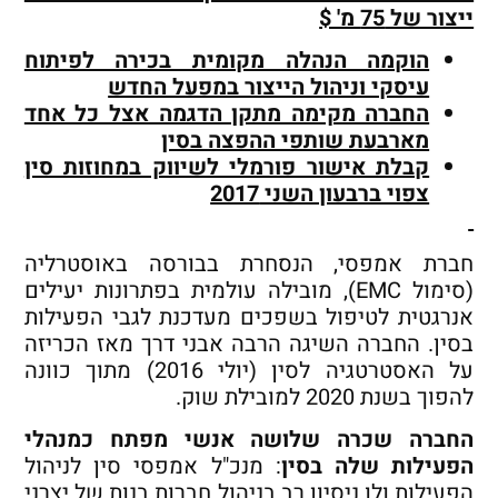
ייצור של 75 מ' $
הוקמה הנהלה מקומית בכירה לפיתוח
עיסקי וניהול הייצור במפעל החדש
החברה מקימה מתקן הדגמה אצל כל אחד
מארבעת שותפי ההפצה בסין
קבלת אישור פורמלי לשיווק במחוזות סין
צפוי ברבעון השני 2017
חברת אמפסי, הנסחרת בבורסה באוסטרליה
(סימול EMC), מובילה עולמית בפתרונות יעילים
אנרגטית לטיפול בשפכים מעדכנת לגבי הפעילות
בסין. החברה השיגה הרבה אבני דרך מאז הכריזה
על האסטרטגיה לסין (יולי 2016) מתוך כוונה
להפוך בשנת 2020 למובילת שוק.
החברה שכרה שלושה אנשי מפתח כמנהלי
הפעילות שלה בסין
: מנכ"ל אמפסי סין לניהול
הפעילות ולו ניסיון רב בניהול חברות בנות של יצרני