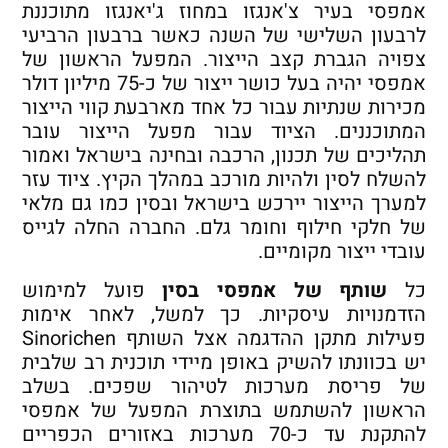
אמפסי בעיר צ'אנגזו במחוז ג'יאנגזו מתוכננת
לרבעון השלישי של השנה כאשר ברבעון הרביעי
צפויה הגברת קצב הייצור. המפעל הראשון של
אמפסי יהיה בעל כושר ייצור של כ-75 מיליון דולר
מכירות שנתיות עבור כל אחד מארבעת קווי הייצור
המתוכננים. הציוד עבור מפעל הייצור עובר
תהליכים של תכנון, הרכבה ובחינה בישראל ואמור
להשלח לסין ולהיות מורכב במהלך הקיץ. ציוד עזר
למערך הייצור יירכש בישראל ובסין כמו גם מלאי
של חלקי חילוף וחומר גלם. החברה החלה לגייס
עובדי ייצור מקומיים.
כל
שותף של אמפסי בסין
פועל למימוש
הזדמנויות עיסקיות. כך למשל, לאחר אימות
פעילות מתקן ההדגמה אצל השותף Sinorichen
יש בכוונתו להשיק באופן מיידי תוכנית רב שלבית
של פריסת מערכות לטיהור שפכים. בשלב
הראשון להשתמש בתוצרת המפעל של אמפסי
להתקנת עד כ-70 מערכות באזורים הכפריים