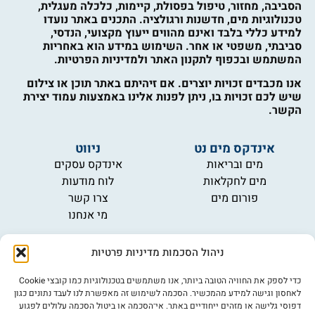
הסביבה, מחזור, טיפול בפסולת, קיימות, כלכלה מעגלית,
טכנולוגיות מים, חדשנות ורגולציה. התכנים באתר נועדו
למידע כללי בלבד ואינם מהווים ייעוץ מקצועי, הנדסי,
סביבתי, משפטי או אחר. השימוש במידע הוא באחריות
המשתמש ובכפוף לתקנון האתר ולמדיניות הפרטיות.
אנו מכבדים זכויות יוצרים. אם זיהיתם באתר תוכן או צילום
שיש לכם זכויות בו, ניתן לפנות אלינו באמצעות עמוד יצירת
הקשר.
אינדקס מים נט
ניווט
מים ובריאות
אינדקס עסקים
מים לחקלאות
לוח מודעות
פורום מים
צרו קשר
מי אנחנו
מידע
ניהול הסכמות מדיניות פרטיות
תקנון
הרשמה לניוזלטר
כדי לספק את החוויה הטובה ביותר, אנו משתמשים בטכנולוגיות כמו קובצי Cookie
פרסמו אצלנו
לאחסון וגישה למידע מהמכשיר. הסכמה לשימוש זה מאפשרת לנו לעבד נתונים כגון
דפוסי גלישה או מזהים ייחודיים באתר. אי־הסכמה או ביטול הסכמה עלולים לפגוע
הצהרת נגישות