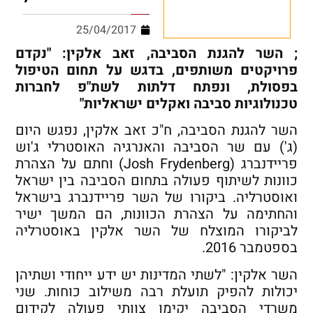
25/04/2017
; השר להגנת הסביבה, זאב אלקין: "נקדם
פרויקטים משותפים, בדגש על תחום הטיפול
בפסולת, ונפתח דלתות לשת"פ לחברות
טכנולוגיות סביבה ואקלים ישראליות"
השר להגנת הסביבה, ח"כ זאב אלקין, נפגש היום
(ג') עם שר הסביבה והאנרגיה האוסטרלי ג'וש
פריידנברג (Josh Frydenberg) וחתם על הצהרת
כוונות לשיתוף פעולה בתחום הסביבה בין ישראל
ואוסטרליה. ביקורו של השר פריידנברג בישראל
והחתימה על הצהרת הכוונות, הם המשך ישיר
לביקורו המוצלח של השר אלקין באוסטרליה
בספטמבר 2016.
השר אלקין: "לשתי המדינות יש ידע ייחודי ושתיהן
יכולות להפיק תועלת רבה משילוב כוחות. שני
משרדי הסביבה יקימו צוותי פעולה לקידום