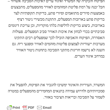
הפיקוח והבקרה של המשרד ואיגוד ערים לאיכות הסביבה אשדוד –
חבל יבנה על רמת פליטת המזהמים לאוויר מהמפעלים, מתבצעים
באמצעות סיורים מתואמים וסיורי פתע, בדיקות תקופתיות לצד
בדיקות פתע בארובות המפעלים, התקנת מכשירי ניטור רציף
בארובות, ביצוע בדיקות לדליפות בלתי מוקדיות, וכן עריכת דיגומים
סביבתיים בכדי לבחון את איכות האוויר סביב המפעלים. פעולות
האסדרה, הפיקוח והאכיפה הובילו לכך שמפעלים רבים התקינו
מערכות ייעודיות לצמצום פליטות מזהמים לאוויר ומפגעי ריח. גם
השנה לא נרשמו חריגות מתקני הסביבה בתחנות ניטור האוויר
במרחב איגוד הערים.
המשרד, העיריות והאיגוד ימשיכו להגביר את הפיקוח, להפעיל את
סמכויותיהם ולדרוש עמידה בתנאים המחמירים מהמפעלים במטרה
לשמור על הסביבה ובריאות הציבור באזור.