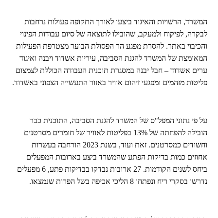
המשרד, הרשויות והאיגוד ביצעו לאורך התקופה פעולות נרחבות
לבקרה, לפיקוח ולמעקב, שהובילו לתוצאה של סיום עבודות הפינוי
והכיבוי באתר. להסרת מפגע הר הפסולת הבוער מצטרפת הפעילות
המאומצת של המשרד להגנת הסביבה, עיריות אשדוד ויבנה ואיגוד
ערים אשדוד – חבל יבנה במסגרת תוכנית העבודה הכוללת לצמצום
פליטות מזהמים ומפגעי זיהום אוויר באזור התעשייה הצפוני באשדוד.
על פי נתוני המפל"ס של המשרד להגנת הסביבה, התוכנית כבר
הובילה להפחתה של 13% בפליטות לאוויר של חומרים מסרטנים
וחשודים כמסרטנים. זאת ועוד, בשנת 2023 הורחבה בעשרות
אחוזים כמות בדיקות הפתע שהמשרד ביצע בארובות המפעלים
ביחס לשנים הקודמות. 27 ארובות נבדקו בבדיקות פתע, 6 מפעלים
נדרשו בסקרי ריח ונפתחו 8 הליכי אכיפה בשל הפרות שנמצאו.