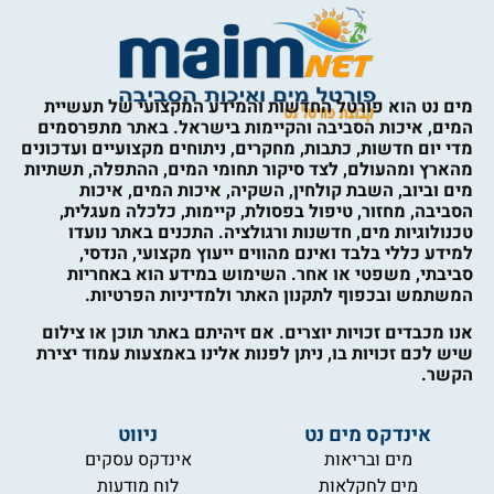
מים נט הוא פורטל החדשות והמידע המקצועי של תעשיית
המים, איכות הסביבה והקיימות בישראל. באתר מתפרסמים
מדי יום חדשות, כתבות, מחקרים, ניתוחים מקצועיים ועדכונים
מהארץ ומהעולם, לצד סיקור תחומי המים, ההתפלה, תשתיות
מים וביוב, השבת קולחין, השקיה, איכות המים, איכות
הסביבה, מחזור, טיפול בפסולת, קיימות, כלכלה מעגלית,
טכנולוגיות מים, חדשנות ורגולציה. התכנים באתר נועדו
למידע כללי בלבד ואינם מהווים ייעוץ מקצועי, הנדסי,
סביבתי, משפטי או אחר. השימוש במידע הוא באחריות
המשתמש ובכפוף לתקנון האתר ולמדיניות הפרטיות.
אנו מכבדים זכויות יוצרים. אם זיהיתם באתר תוכן או צילום
שיש לכם זכויות בו, ניתן לפנות אלינו באמצעות עמוד יצירת
הקשר.
אינדקס מים נט
ניווט
מים ובריאות
אינדקס עסקים
מים לחקלאות
לוח מודעות