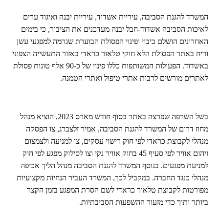
המשרד להגנת הסביבה, עיריית אשדוד, עיריית יבנה ואיגוד ערים
לאיכות הסביבה אשדוד-חבל יבנה מעדכנים את הציבור, כי בימים
האחרונים הושלם כיבוי ופינוי הפסולת הבוערת שגרמה למפגעי עשן
וריח באתר הפסולת הלא חוקי טלאור כראדי באזור התעשייה הצפוני
באשדוד. הפעולות המשותפות כללו פינוי של כ-90 אלף טונות פסולת
לאתרים מורשים לרבות אתרי טיפול ואתרי הטמנה.
בשל השרפה שפרצה באתר בסוף חודש מארס 2023, הוציא מנהל
מחוז דרום של המשרד להגנת הסביבה, אמיר זלצברג, צו הפסקה
מנהלי לקבוצת כראדי לפי חוק רישוי עסקים, צו למניעה ולצמצום
זיהום אוויר לפי סעיף 45 בחוק אוויר נקי וצו לסילוק מפגע לפי חוק
למניעת מפגעים. בנוסף המשרד להגנת הסביבה מנהל הליך אכיפה
מנהלי כנגד החברה. במקביל לכך, המשרד העביר הנחיות מקצועיות
מפורטות לקבוצת טלאור כראדי לשם הסרת המפגע בזמן הקצר
ביותר ותוך כדי מזעור ההשפעות הסביבתיות.