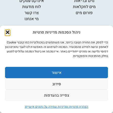
מים ובריאות
אינדקס עסקים
מים לחקלאות
לוח מודעות
פורום מים
צרו קשר
מי אנחנו
מידע
ניהול הסכמות מדיניות פרטיות
תקנון
הרשמה לניוזלטר
כדי לספק את החוויה הטובה ביותר, אנו משתמשים בטכנולוגיות כמו קובצי Cookie
פרסמו אצלנו
לאחסון וגישה למידע מהמכשיר. הסכמה לשימוש זה מאפשרת לנו לעבד נתונים כגון
דפוסי גלישה או מזהים ייחודיים באתר. אי־הסכמה או ביטול הסכמה עלולים לפגוע
הצהרת נגישות
בחלק מהתכונות והפונקציות.
מדיניות פרטיות
אישור
©כל הזכויות שמורות למים נט (נוסד בשנת 2007)
אתר: דיביין
סירוב
צפייה בהעדפות
הצהרת פרטיות ומדיניות שמירה על נתונים אישיים