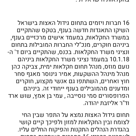
16 חברות ויזמים בתחום גידול האצות בישראל
השיקו התאגדות חדשה בענף, בטקס שהתקיים
במשרד החקלאות, במעמד אישים מרכזיים בענף,
ביניהם חוקרים, מנכ"לי החברות המובילות בתחום
ונציגי משרד החקלאות. בכנס, שהתקיים ביום ד' ה-
10.1.18 במעמד נציגי משרד החקלאות ביניהם
נועם מוזס, מנהל תחום חקלאות ימית, צביקה כהן
מנהל מינהל ההשקעות, אמיר גינוסר מאגף סחר
חוץ ואחרים, השתתפו גם אנשי מקצוע, חוקרים
ומדענים מהמובילים בענף ייחודי זה. ביניהם
הפרופסורים סמי נוסייבה , עמי בן אמץ, שוש ארד
וד"ר אליזבת יהודה.
תחום גידול האצות נמצא על התפר שבין החי
לצומח ובין החקלאות למזון ולפיכך קיים קושי
בהגדרת הנהלים התקנות והפיקוח החלים עליו.