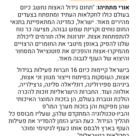
אורי מתתיהו
: "תחום גידול האצות נחשב כיום
בעולם כולו לחקלאות העתיד ומתפתח בצעדים
מהירים מאוד. ישראל, כמדינה המתאפיינת בתנאי
החום נוחים וקרינת שמש גבוהה, מציעה כר נוח
להתפתחות אצות. יתרונות אלה תורמים ליכולת
שלנו להפיק באופן מיטבי את החומרים הרצויים
מהמיקרו-אצות והופכים את פוטנציאל המסחור
והיצוא של הענף לגבוה מאוד.
בישראל קיימות כיום 16 חברות פעילות בגידול
אצות, העוסקות בפיתוח וייצור מגוון זני אצות,
ביניהם ספירולינה, דונליאלה סלינה, גרצילריה,
אולווה ועוד. החברות הישראליות זוכות להכרה
הולכת וגוברת בעולם, הן בזכות המוצר האיכותי
שהן מפיקות והן בזכות מערך המו"פ
והביו-טכנולוגיה המתקדם שלהן, שעליו מבוסס כל
תהליך הגידול. כעת הגיע הזמן להסדיר את פעילות
הענף בארץ ולבסס אותו כענף לגיטימי ומוכר
בחקלאות הישראלית".