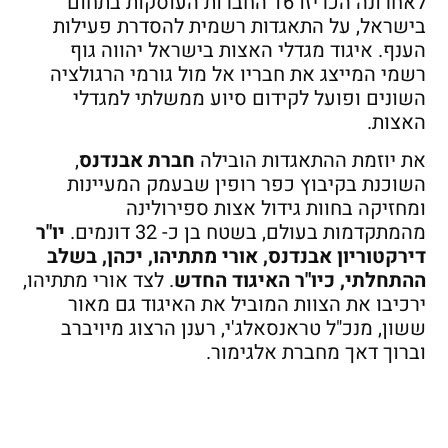
לאחרונה הכריזו 16 החברות העוסקות בתחום
בישראל, על התאגדות רשמית להסדרת פעילות
הענף. איגוד מגדלי האצות בישראל יהווה גוף
רשמי המייצג את חבריו אל מול גורמי הרגולציה
השונים ופועל לקידום סיוע ממשלתי למגדלי
האצות.
את יוזמת ההתאגדות הובילה
חברת אבנדנס
,
השוכנת בקיבוץ כפר רופין שבעמק המעיינות
ומחזיקה בחוות גידול אצות ספירולינה
מהמתקדמות בעולם, בשטח בן כ- 32 דונמים.
יו"ר
דירקטוריון אבנדנס, אורי מתתיהו, יכהן, בשלב
ההתחלתי, כיו"ר האיגוד החדש
. לצד אורי מתתיהו,
ירכיבו את הצוות המוביל את האיגוד גם מאור
ששון, מנכ"ל טראנסאלג'י, רענן הרצוג מיויברב
וברוך דאך מחברת אלגימור.