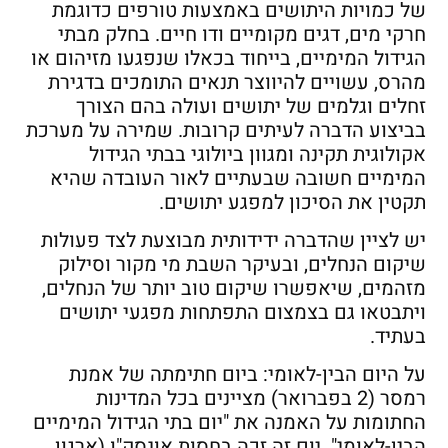
של כמויות היתושים באמצעות טורפים כדוגמת
חרקי מים, דגים מקומיים ודו חיים. בחלק מבתי
הגידול המימיים, בייחוד בכאלו שנפגעו מזיהום או
מהרס, עשויים להיווצר תנאים התומכים בדגירת
זחלים וגלמים של יתושים ועולה בהם הצורך
בביצוע הדברה לעיתים קרובות. שמירה על מערכת
אקולוגית תקינה ומגוון ביולוגי בבתי הגידול
המימיים חשובה שבעתיים לאור העובדה שהיא
תקטין את הסיכון למפגע יתושים.
יש לציין שהדברה ידידותית מבוצעת לצד פעולות
שיקום הנחלים, ובעיקר השבת מי מקור וסילוק
מזהמים, שיאפשרו שיקום טוב יותר של הנחלים,
ויתבטאו גם בצמצום התפתחות מפגעי יתושים
בעתיד.
על היום הבין-לאומי: ביום חתימתה של אמנת
רמסר (2 בפברואר) מציינים בכל המדינות
החתומות על האמנה את "יום בתי הגידול המימיים
הבין-לאומי". יום זה זכה בחסות אונסק"ו (ארגון