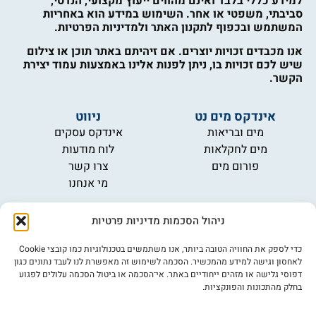
למידע כללי בלבד ואינם מהווים ייעוץ מקצועי, הנדסי,
סביבתי, משפטי או אחר. השימוש במידע הוא באחריות
המשתמש ובכפוף לתקנון האתר ולמדיניות הפרטיות.
אנו מכבדים זכויות יוצרים. אם זיהיתם באתר תוכן או צילום
שיש לכם זכויות בו, ניתן לפנות אלינו באמצעות עמוד יצירת
הקשר.
אינדקס מים נט
ניווט
מים ובריאות
אינדקס עסקים
מים לחקלאות
לוח מודעות
פורום מים
צרו קשר
מי אנחנו
מידע
ניהול הסכמות מדיניות פרטיות
תקנון
הרשמה לניוזלטר
כדי לספק את החוויה הטובה ביותר, אנו משתמשים בטכנולוגיות כמו קובצי Cookie
פרסמו אצלנו
לאחסון וגישה למידע מהמכשיר. הסכמה לשימוש זה מאפשרת לנו לעבד נתונים כגון
דפוסי גלישה או מזהים ייחודיים באתר. אי־הסכמה או ביטול הסכמה עלולים לפגוע
הצהרת נגישות
בחלק מהתכונות והפונקציות.
מדיניות פרטיות