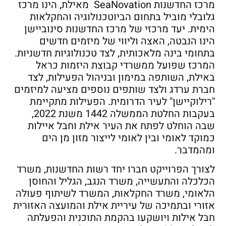
מרכז החדשנות SeaNovation מאילת, הינו מרכז
גלובלי מוביל בתחום הביוטכנולוגיה והחקלאות
הימית. יעד מרכזי של מרכז החדשנות סינוביישן
הינו הנבטה, האצה וליווי של מיזמים חדשים
בתחומי בינה מלאכותית, לצד טכנולוגיות חדשניות.
המרכז שפועל ממשרדי קבוצת היזמות כראל
באילת, השותפה במימון ובניהול הפעילות, לצד
חברת ערדג ולצד שותפים נוספים מציעה למיזמים
"רילוקיישן" לעיר הדרומית. הפעילות מתקיימת
בעקבות החלטת הממשלה 1442 משנת 2022,
שבה הוחלט לפתח את העיר אילת וחבל איילות
כמוקד לאומי ובין לאומי לייצור מזון מן הים
ומהמדבר.
לצורך הפרוייקט חברו יחד רשות החדשנות, משרד
הכלכלה והתעשייה, משרד הנגב, הגליל והחוסן
הלאומי, משרד החקלאות, המשרד לשיתוף פעולה
אזורי ובתמיכה של עיריית אילת והמועצה האזורית
חבל אילות ויושקעו בהקמת התוכנית והפעלתה