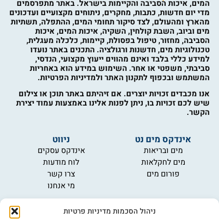
המים, איכות הסביבה והקיימות בישראל. באתר מתפרסמים
מדי יום חדשות, כתבות, מחקרים, ניתוחים מקצועיים ועדכונים
מהארץ ומהעולם, לצד סיקור תחומי המים, ההתפלה, תשתיות
מים וביוב, השבת קולחין, השקיה, איכות המים, איכות
הסביבה, מחזור, טיפול בפסולת, קיימות, כלכלה מעגלית,
טכנולוגיות מים, חדשנות ורגולציה. התכנים באתר נועדו
למידע כללי בלבד ואינם מהווים ייעוץ מקצועי, הנדסי,
סביבתי, משפטי או אחר. השימוש במידע הוא באחריות
המשתמש ובכפוף לתקנון האתר ולמדיניות הפרטיות.
אנו מכבדים זכויות יוצרים. אם זיהיתם באתר תוכן או צילום
שיש לכם זכויות בו, ניתן לפנות אלינו באמצעות עמוד יצירת
הקשר.
אינדקס מים נט
ניווט
מים ובריאות
אינדקס עסקים
מים לחקלאות
לוח מודעות
פורום מים
צרו קשר
מי אנחנו
מידע
ניהול הסכמות מדיניות פרטיות
תקנון