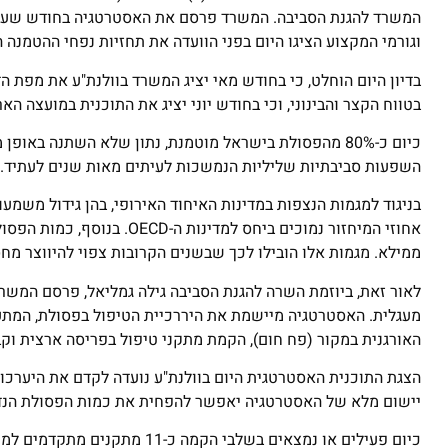
המשרד להגנת הסביבה. המשרד פרסם את האסטרטגיה בחודש שעבר, 
וגורמי המקצוע הציגו היום בפני הוועדה את תחזיות נפחי ההטמנה 
בדיון היום הוחלט, כי בחודש מאי יציג המשרד בוולנת"ע את מפת 
בטווח הקצר והבינוני, וכי בחודש יוני יציג את התוכנית במועצה הארצ
השפעות סביבתיות שליליות הנמשכות לעיתים מאות שנים לעתיד.
אחוזי המיחזור נמוכים ביחס 
ממילא. מגמות אלו הובילו לכך שבשנים הקרובות צפוי להיווצר מ
לאור זאת, ביוזמת השרה להגנת הסביבה גילה גמליאל, פרסם המש
מעגלית. האסטרטגיה מיישמת את היררכיית הטיפול בפסולת, המתע
האורגנית במקור (פח חום), הקמת מתקני טיפול בפריסה ארצית וקב
הצגת התוכנית האסטרטגית היום בוולנת"ע נועדה לקדם את היערכ
יישום מלא של האסטרטגיה יאפשר להפחית את כמות הפסולת הנדרשת בהטמנה מכ-4.5 מיליון טונות בשנה לכ