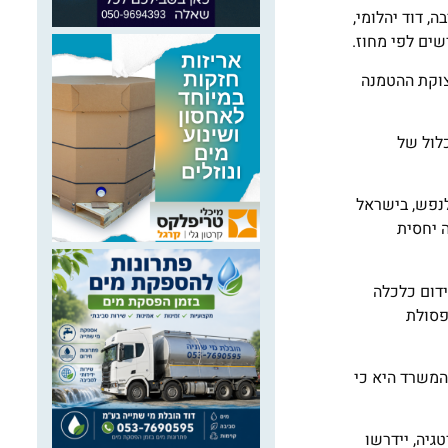
 דוד יהלומי,
שים לפי מחוז.
צוקת ההטמנה
ת כרוכה במכלול של
ר (בממוצע 46% נכון לשנת 2017) וצמצום הפסולת לנפש, בישראל
גבוה יחסית
דום כלכלה
פסולת
המשרד היא כי
 מימוש האסטרטגיה, יידרשו