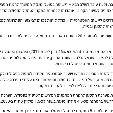
וכעת עובר לשלב הבא – יישומה בפועל. מנכ"ל המשרד להגנת הסביבה,
הצפויים לעשור הקרוב, ואומדנים לכמויות מתקני הטיפול הפסולת הנדר
הדרכים ליישום האסטרטגיה – כולל לוחות זמנים לביצוע והפתרונות למ
ית לתכנון ובנייה.
כיום כ-80% מהפסולת בישראל מוטמנת, נתון שלא השתנה באופן משמעותי לפחות ב-20 השנים האחרונות. הטמנה של פסול
בניגוד למגמות הנצפות במדינות האיחוד האירופי, בהן גידול משמעותי באחוזי המיחזו
למדינות ה-OECD. בנוסף, כמות הפסולת לנפש בישראל גדלה בעשור האחרון, יחד עם גידול האוכלוסייה ה
חסור בשטחי הטמנה לפסולת בישראל.
רד להגנת הסביבה בחודש שעבר אסטרטגיה מקיפה לטיפול בפסולת ולקי
דפת מחזור על פני שריפת פסולת והטמנתה. זאת על-ידי הפרדה של ה
יעת תמריצים כלכליים לציבור להפריד במקור.
ות מערכת התכנון להקמת המתקנים הנדרשים לטיפול בפסולת. הערכת 
-1.5 מיליון טונות ב-2030.
כיום פעילים או נמצאים בשלבי הקמה כ-11 מתקנים מתקדמים למיון פסולת וכ-8 מתקנים לטיפול בפסולת אורגנית. לצורך