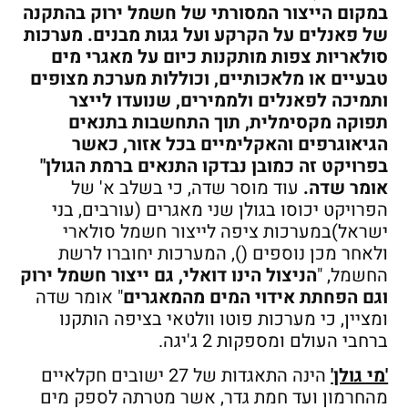
במקום הייצור המסורתי של חשמל ירוק בהתקנה
של פאנלים על הקרקע ועל גגות מבנים. מערכות
סולאריות צפות מותקנות כיום על מאגרי מים
טבעיים או מלאכותיים, וכוללות מערכת מצופים
ותמיכה לפאנלים ולממירים, שנועדו לייצר
תפוקה מקסימלית, תוך התחשבות בתנאים
הגיאוגרפים והאקלימיים בכל אזור, כאשר
בפרויקט זה כמובן נבדקו התנאים ברמת הגולן"
אומר שדה
.
עוד מוסר שדה, כי בשלב א' של
הפרויקט יכוסו בגולן שני מאגרים (עורבים, בני
ישראל)במערכות ציפה לייצור חשמל סולארי
ולאחר מכן נוספים (), המערכות יחוברו לרשת
החשמל, "
הניצול הינו דואלי, גם ייצור חשמל ירוק
וגם הפחתת אידוי המים מהמאגרים
" אומר שדה
ומציין, כי מערכות פוטו וולטאי בציפה הותקנו
ברחבי העולם ומספקות 2 ג'יגה.
'מי גולן'
הינה התאגדות של 27 ישובים חקלאיים
מהחרמון ועד חמת גדר, אשר מטרתה לספק מים