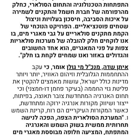
התפתחות הטכנולוגיה והתחום הסולארי, כחלק
מהרפורמה של חברת חשמל והתקנים לשמירה
על איכות הסביבה, חיסכון בעלויות וניצול
שטחים פוטנציאליים. הפרויקט הנוכחי של
הקמת מתקנים סולאריים על גבי מאגרי מים, בו
אנו לוקחים חלק להובלה של מערכות סולאריות
צפות על פני המאגרים, הוא אחד החשובים
והגדולים באזור ואנו שמחים לקחת בו חלק"
.
איתן שדה, מנכ"ל מי גול
ן
אומר, כי
עקב
ההתחממות הגלובלית וזיהום האוויר, יותר ויותר
מדינות כולל ישראל, עושות מאמצים להקטין את
פליטת גזי החממה (בעיקר פחמן דו-חמצני) וכי
תחום האנרגיה המתחדשת צובר תאוצה, בפיתוח,
ייצור ושיווק מקורות אנרגיה ירוקה ומתחדשת,
כאשר המקורות העיקריים הם רוח, קרינת השמש
ו.
"המערכת הסולארית הצפה, הפכה לנישה
תחרותית ממשית בשוק השמש והאנרגיה
המתפתח, המציעה חלופה מבוססת מאגרי מים