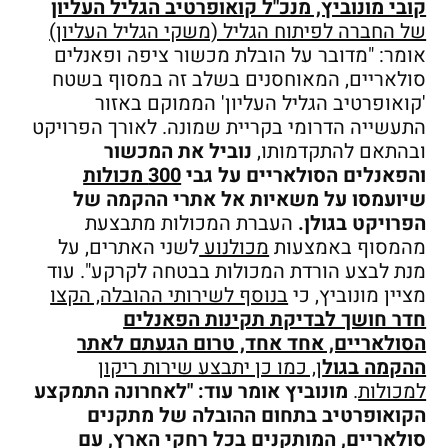
קובי מונוביץ, מנכ"ל קואופרטיב הגליל העליון
של החברה לפיתוח הגליל (משקי הגליל העליון)
אומר: "מדובר על הובלת מכשור ציפה ופאנלים
סולאריים, המאוחסנים בשלב זה במסוף בשטח
'קואופרטיב הגליל העליון' הממוקם באזור
התעשייה הדרומי בקריית שמונה. לאורך הפרויקט
ובהתאם להתקדמותו,
נוביל את המכשור
והפאנלים הסולאריים על גבי
300 מכולות
שיועמסו על משאיות אל אתרי ההקמה של
הפרויקט בגולן.
העברת המכולות מתבצעת
מהמסוף באמצעות
מכולנוע
לשני האתרים, על
מנת לבצע הורדת המכולות בבטחה לקרקע". עוד
מציין מונוביץ, כי
בנוסף לשירותי ההובלה, הקצו
חדר חושך לבדיקת תקינות הפאנלים
הסולאריים, אחד אחד, טרום הגעתם לאתר
ההקמה בגול
ן, כמו כן יתבצע שירות ריקון
למכולות
.
מונוביץ אומר עוד: "לאחרונה התמקצע
הקואופרטיב בתחום ההובלה של מתקנים
סולאריים, המותקנים בכל רחקי הארץ, עם