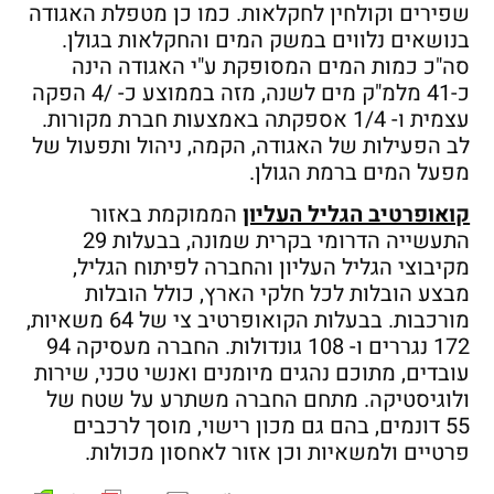
שפירים וקולחין לחקלאות. כמו כן מטפלת האגודה
בנושאים נלווים במשק המים והחקלאות בגולן.
סה"כ כמות המים המסופקת ע"י האגודה הינה
כ-41 מלמ"ק מים לשנה, מזה בממוצע כ- /4 הפקה
עצמית ו- 1/4 אספקתה באמצעות חברת מקורות.
לב הפעילות של האגודה, הקמה, ניהול ותפעול של
מפעל המים ברמת הגולן.
קואופרטיב הגליל העליון
הממוקמת באזור
התעשייה הדרומי בקרית שמונה, בבעלות 29
מקיבוצי הגליל העליון והחברה לפיתוח הגליל,
מבצע הובלות לכל חלקי הארץ, כולל הובלות
מורכבות. בבעלות הקואופרטיב צי של 64 משאיות,
172 נגררים ו- 108 גונדולות. החברה מעסיקה 94
עובדים, מתוכם נהגים מיומנים ואנשי טכני, שירות
ולוגיסטיקה. מתחם החברה משתרע על שטח של
55 דונמים, בהם גם מכון רישוי, מוסך לרכבים
פרטיים ולמשאיות וכן אזור לאחסון מכולות.