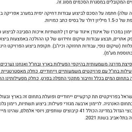
ים המקובלים במסגרת הסכמים מסוג זה.
אה שלה) חתמה על הסכם לביצוע עבודות דחיקה ימית במערב אפריקה בפ
ון במכרז של איגודן איגוד ערים דן לתשתיות איכות הסביבה לביצוע 
אופק אתרים, תבצע עבודות שיקום וחידוש של קו ההולכה באמצעות ביצ
קפיצת מדרגה משמעותית בהיקפי הפעילות בארץ ובחו"ל ואנחנו נערכים
 לרימון העמקה של הפעילות בחו"ל עם פרויקטים משמעותיים וייחודיים, כחלק מאסטרטג
בתחום המים בכלל וחיבור מתקני התפלה בפרט, כחלק מפעילותינו הר
יות מובילה בישראל בפרויקטים תת קרקעיים ייחודיים ופועלת בתחום זה בארץ ובע
ום האנרגיה. לרימון ארבעה מגזרי פעילות: ביצוע תשתיות, רימון גלוב
הסביבה , אנרגיה וגז. בעלי השליטה בחברה הם: גרנות, התאגיד הקיבוצי הגדול במדינה הכולל 41 קיבוצים שותפים; ויוסי 
-אביב בשנת 2021.