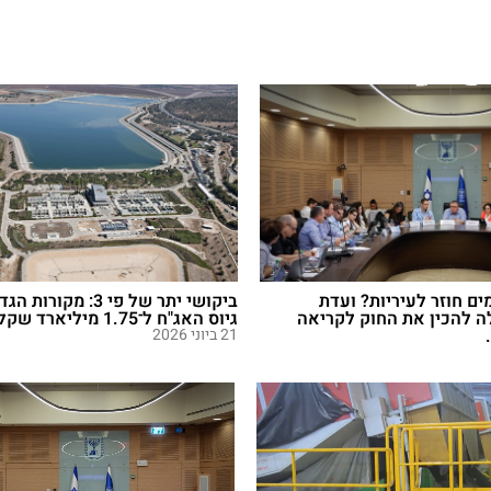
ם חוזר לעיריות? ועדת
ביקושי יתר של פי 3: מקו
 להכין את החוק לקריאה
גיוס האג"ח ל־1.75 מיליארד שקל
21 ביוני 2026