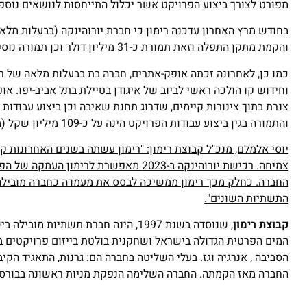
מפורט לצורך ביצוע הפרויקט אשר יכלול התייחסות לנושאים נוספ
בחודש מרץ האחרון עדכנה רימון כי חברת יורוהינקה (בבעלות מל
והקמת מתקן התפלה וזאת תמורת כ-31 מיליון דולר וכן תמורה נוספת של כ-1.5 מיליון דולר על בסיס כתב כמויות.
כמו כן, לאחרונה זכתה אופק-אתרים, חברה בת בבעלות מלאה של רימ
וחידוש קו הולכה ראשי לביוב של איגודן בטיילת בתל אביב-יפו. 
והתמורה בגין ביצוע עבודות הפרויקט הינה על כ-109 מיליון שקל (בתוספת מע"מ).
יוסי אלמלם, מנכ"ל קבוצת רימון: "רימון עשתה בשנים האחרונות 
צמיחה. רכישת יורוהינקה ב-2023 מאפשרת
החברה. כחלק מכך רימון ממשיכה לבסס את מעמדה כחברה מובילה 
התשתיות השונים".
קבוצת רימון
, שנוסדה בשנת 1997, הינה חברת תשת
המים הפרטית הגדולה בישראל ושחקנית בולטת בייזום פרויקטים בתח
החברה מאז הקמתה. החברה השלימה הנפקת מניות ראשונה בבורסה בתל