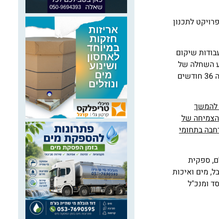
רויקט לתכנון
עבודות שיקום
וע השחלה של
צנרת בתוך צינורות קיימים, שדרוג תחנת שאיבה וכן ביצוע עבודות נלוות (שיקום נופי, עבודות תחזוקה וכיו"ב). תקופת ביצוע הפרויקט הינה 36 חודשים
 להמשך
יית הצמיחה של
חבה בתחומי
ולם, ספקית
ל, מים ואיכות
אלמלם, שהינו מייסד ומנכ"ל