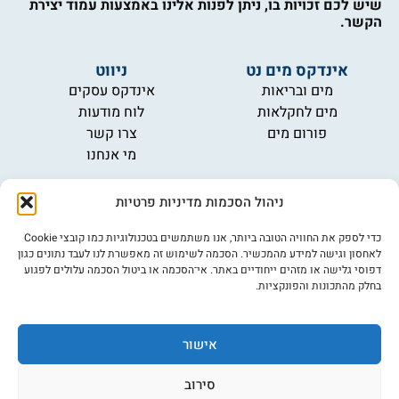
שיש לכם זכויות בו, ניתן לפנות אלינו באמצעות עמוד יצירת
הקשר.
אינדקס מים נט
ניווט
מים ובריאות
אינדקס עסקים
מים לחקלאות
לוח מודעות
פורום מים
צרו קשר
מי אנחנו
מידע
ניהול הסכמות מדיניות פרטיות
תקנון
הרשמה לניוזלטר
כדי לספק את החוויה הטובה ביותר, אנו משתמשים בטכנולוגיות כמו קובצי Cookie
פרסמו אצלנו
לאחסון וגישה למידע מהמכשיר. הסכמה לשימוש זה מאפשרת לנו לעבד נתונים כגון
דפוסי גלישה או מזהים ייחודיים באתר. אי־הסכמה או ביטול הסכמה עלולים לפגוע
הצהרת נגישות
בחלק מהתכונות והפונקציות.
מדיניות פרטיות
אישור
©כל הזכויות שמורות למים נט (נוסד בשנת 2007)
אתר: דיביין
סירוב