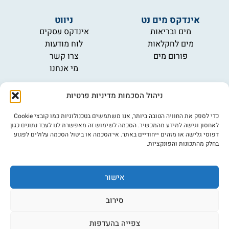
אינדקס מים נט
ניווט
מים ובריאות
אינדקס עסקים
מים לחקלאות
לוח מודעות
פורום מים
צרו קשר
מי אנחנו
מידע
ניהול הסכמות מדיניות פרטיות
תקנון
הרשמה לניוזלטר
כדי לספק את החוויה הטובה ביותר, אנו משתמשים בטכנולוגיות כמו קובצי Cookie
פרסמו אצלנו
לאחסון וגישה למידע מהמכשיר. הסכמה לשימוש זה מאפשרת לנו לעבד נתונים כגון
דפוסי גלישה או מזהים ייחודיים באתר. אי־הסכמה או ביטול הסכמה עלולים לפגוע
הצהרת נגישות
בחלק מהתכונות והפונקציות.
מדיניות פרטיות
אישור
©כל הזכויות שמורות למים נט (נוסד בשנת 2007)
אתר: דיביין
סירוב
צפייה בהעדפות