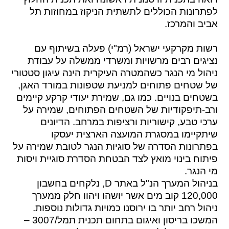
לפתרונות הכוללים לתשתית הניקוז במחוזות תל
אביב והמרכז.
רשות מקרקעי ישראל (רמ"י) פעלה בשיתוף עם
נציגים רבים מרשויות ומשרדי ממשלה על עבודת
ניהול מי הנגר כשהמטרה העיקרית הינה עיגון סטטורי
של שטחים פתוחים למניעת שטפונות במורד האגן,
בשטחים בנויים. כמו גם, שמירת יעודי קרקע קיימים
ורב-תיפקודיות של השטחים הפתוחים, שמירה על
ערכי טבע, קישוריות ורציפות במרחב. ה
דיונים
שיתקיימו במסגרת המועצה הארצית יעסקו
בפתרונות הסדרה של סוגיות הנגר לטובת שמירה על
פיתוח בינוי מואץ לצד הבטחת הסדרת סוגיית ויסות
מי הנגר.
בניהול המערך הנ"ל באתר D, נלקחים בחשבון
120,000 קוב מים אשר יושהו ויהוו חלק ממערך
ניהול רחב יותר בו ירוסנו כמויות גדולות נוספות.
המשכו בריסון ואיגום בתחום תכנית תמל/3007 –