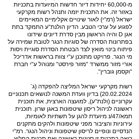
מ-60,000 יחידות דיור חדשות המיועדות בתכניות
באזור זה. את התכנית יזמה ותנהל רשות מקרקעי
ישראל (רמ"י) לאור שינויים אקלימיים המאיימים
לפגוע על ערכי הטבע. הדיון הולנת"ע התמקד בתת
אגן D והיה הראשון מבין סדרת דיונים שידונו
בפתרונות הסדרה של סוגיות הנגר לטובת שמירה על
פיתוח בינוי מואץ לצד הבטחת הסדרת סוגיית ויסות
מי הנגר. פרויקט מתוכנן ע"י צוות בראשות אדריכל
אורי מזור ממשרד "מזור פירסט" ומנוהל ע"י חברת
"וקסמן גוברין".
רשות מקרקעי ישראל המליצה להפקדה (ג`
20.02.2024) בדיון וועדת המשנה לנושאים תכנוניים
עקרוניים (ולנת"ע), למועצה הארצית, את תוכנית
ראשונה לניהול ריסון שיטפונות באגן שרון. תוכנית
תמא/47/נ מיועדת להגן על תשתיות לאומיות,
עירוניות והציבור מפני שיטפונות ולהקים מתקנים
הנדסיים ונופיים לריסון שיטפונות וניהול הנגר.
רמ"י
רואה בתכנית זו סנונית ראשונה ואת תכנית החלוץ