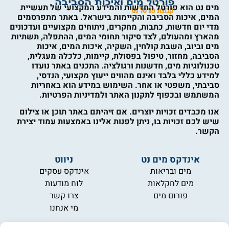
מים נט הוא פורטל החדשות והמידע המקצועי של תעשיית
המים, איכות הסביבה והקיימות בישראל. באתר מתפרסמים
מדי יום חדשות, כתבות, מחקרים, ניתוחים מקצועיים ועדכונים
מהארץ ומהעולם, לצד סיקור תחומי המים, ההתפלה, תשתיות
מים וביוב, השבת קולחין, השקיה, איכות המים, איכות
הסביבה, מחזור, טיפול בפסולת, קיימות, כלכלה מעגלית,
טכנולוגיות מים, חדשנות ורגולציה. התכנים באתר נועדו
למידע כללי בלבד ואינם מהווים ייעוץ מקצועי, הנדסי,
סביבתי, משפטי או אחר. השימוש במידע הוא באחריות
המשתמש ובכפוף לתקנון האתר ולמדיניות הפרטיות.
אנו מכבדים זכויות יוצרים. אם זיהיתם באתר תוכן או צילום
שיש לכם זכויות בו, ניתן לפנות אלינו באמצעות עמוד יצירת
הקשר.
אינדקס מים נט
ניווט
מים ובריאות
אינדקס עסקים
מים לחקלאות
לוח מודעות
פורום מים
צרו קשר
מי אנחנו