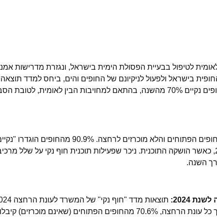
אומית לטיפול בבעיית הפסולת הימית בישראל, ונגזרת מדרישות אמנת
ות הפסולת החופית בישראל ולפעול לניקיונם של החופים והים, ביחס למדד תוצא
ברור לניקיון החופים הפתוחים. המטרה היא לשמור על 85% מהחופים נקיים 70% מהשנה, בהתאם למחויבות הבין לאומי
שנת 2023 הייתה השנה הנקייה ביותר מאז תחילת מדידת ניקיון החופים הפתוחים והלא מוכרזים לר
מאוד" לפחות 70% מהשנה, לעומת 19.7% מהחופים בשנת 2005, כאשר הושקה התוכנית. ניכר שפעילות תוכנית חוף נקי על ש
רך השנה.
ת 2024:
15 לאפריל 2024 עד 31 לאוקטובר 2024) מצביעות על כך שלאורך כל עונת הרחצה, 70.6% מהחופים הפתוחים (שאינם