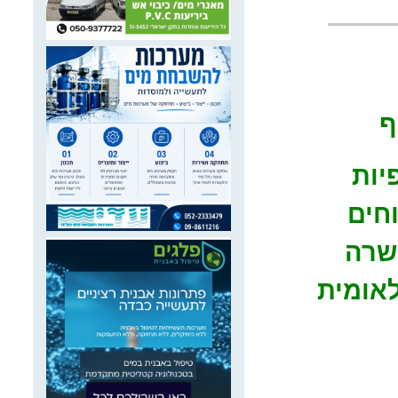
יות
חים
שרה
לאומית