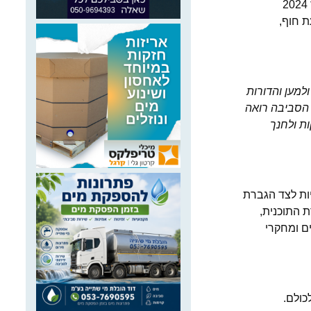
המשרד להגנת הסביבה מפרסם קול קורא לתמיכה ברשויות החופיות בים התיכון ובים סוף בסך של כ-9.7 מיליון שקל לשנה, בין נובמבר 2024
 רב-פעמיים. מדובר בכ-153 ק"מ של רצועת חוף,
למען והדורות
 הסביבה רואה
ות ולחנך
ות לצד הגברת
 התוכנית,
ם ומחקרי
כולם.