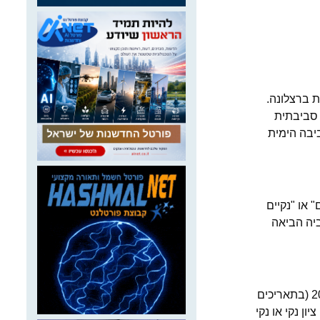
 ברצלונה.
ה סביבתית
ת, לטובת הסביבה הימית
חצה. 90.9% מהחופים הוגדרו "נקיים" או "נקיים
לל מרכיביה הביאה
תוצאות מדד "חוף נקי" של המשרד לעונת הרחצה 2024 (בתאריכים
 מוכרזים) קיבלו ציון נקי או נקי