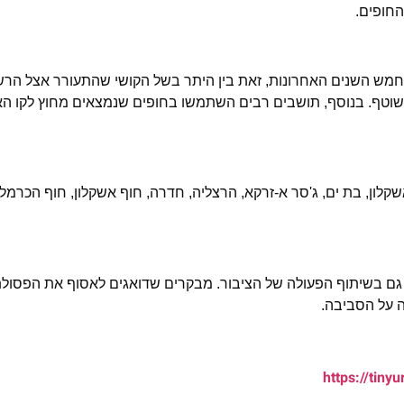
 לחמש השנים האחרונות, זאת בין היתר בשל הקושי שהתעורר אצל הרש
שוטף. בנוסף, תושבים רבים השתמשו בחופים שנמצאים מחוץ לקו הא
קיות ביותר בעונת הרחצה 2024 הן אשדוד, אשקלון, בת ים, ג'סר א-זרקא, הרצליה, חדרה, חוף אשקלון, חוף 
 גם בשיתוף הפעולה של הציבור. מבקרים שדואגים לאסוף את הפסול
 על הסביבה.
https://tiny